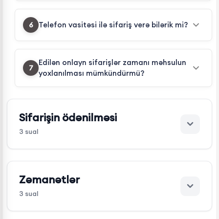
Telefon vasitəsi ilə sifariş verə bilərik mi?
6
Edilən onlayn sifarişlər zamanı məhsulun
7
yoxlanılması mümkündürmü?
Sifarişin ödənilməsi
3
sual
Zəmanətlər
3
sual