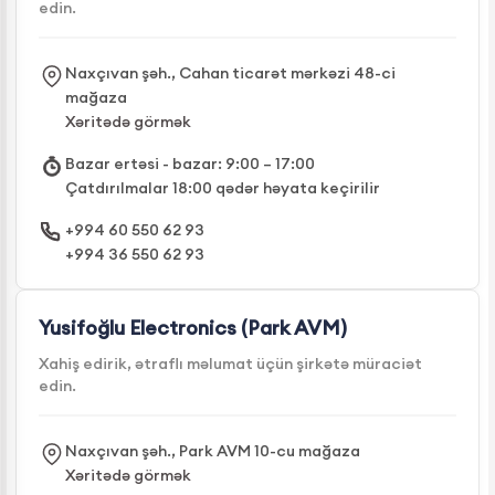
edin.
Naxçıvan şəh., Cahan ticarət mərkəzi 48-ci
mağaza
Xəritədə görmək
Bazar ertəsi - bazar: 9:00 – 17:00
Çatdırılmalar 18:00 qədər həyata keçirilir
+994 60 550 62 93
+994 36 550 62 93
Yusifoğlu Electronics (Park AVM)
Xahiş edirik, ətraflı məlumat üçün şirkətə müraciət
edin.
Naxçıvan şəh., Park AVM 10-cu mağaza
Xəritədə görmək