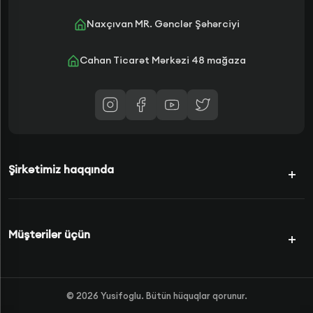
Naxçıvan MR. Gənclər Şəhərciyi
Cahan Ticarət Mərkəzi 48 mağaza
Şirkətimiz haqqında
Kampaniyalar
Müştərilər üçün
Şərtlərimiz
Kredit Növləri
Məhsullar
©
2026
Yusifoglu. Bütün hüquqlar qorunur.
Haqqımızda
FAQS