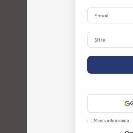
E-mail
Şifrə
G
Məni yadda saxla
Qey