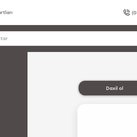
rtları
(0
Daxil ol