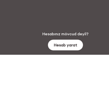
Hesabınız mövcud deyil
?
Hesab yarat