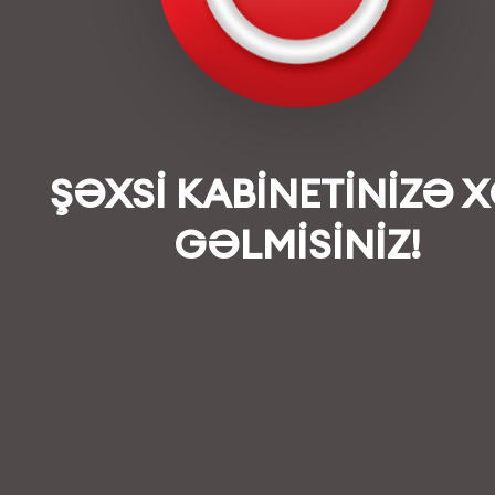
ŞƏXSİ KABİNETİNİZƏ 
GƏLMİSİNİZ!