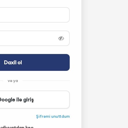
Daxil ol
və ya
oogle ilə giriş
Şifrəmi unuttdum
diyyatdan keç