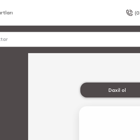
rtları
(0
Daxil ol