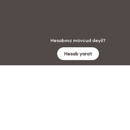
Hesabınız mövcud deyil
?
Hesab yarat