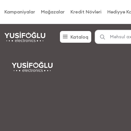
Daxil ol | Yusifoglu
Kampaniyalar
Mağazalar
Kredit Növləri
Hədiyyə Ka
Kataloq