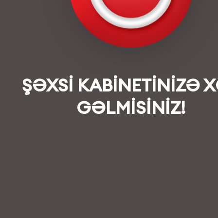
ŞƏXSİ KABİNETİNİZƏ 
GƏLMİSİNİZ!