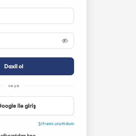
Daxil ol
və ya
oogle ilə giriş
Şifrəmi unuttdum
diyyatdan keç