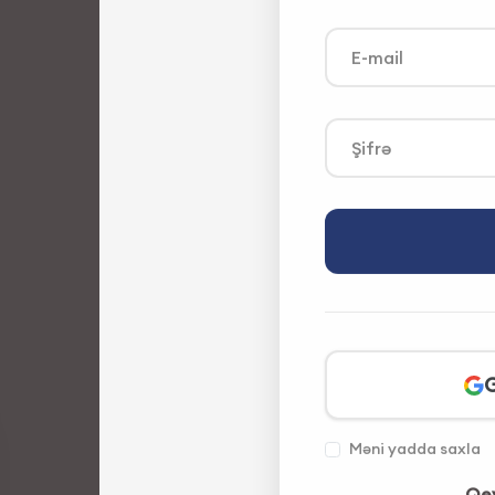
E-mail
Şifrə
G
Məni yadda saxla
Qey