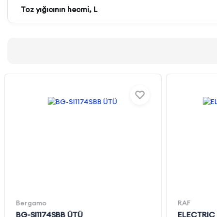
Toz yığıcının həcmi, L
Bergamo
RAF
BG-SI1174SBB ÜTÜ
ELECTRIC 