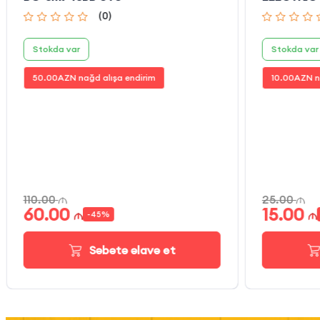
(
0
)
Stokda var
Stokda var
50.00
AZN nağd alışa endirim
10.00
AZN n
110.00
25.00
60.00
15.00
-
45
%
Səbətə əlavə et