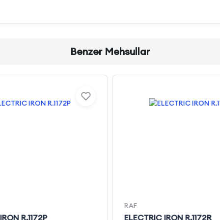
Bənzər Məhsullar
RAF
IRON R.1172P
ELECTRIC IRON R.1172R