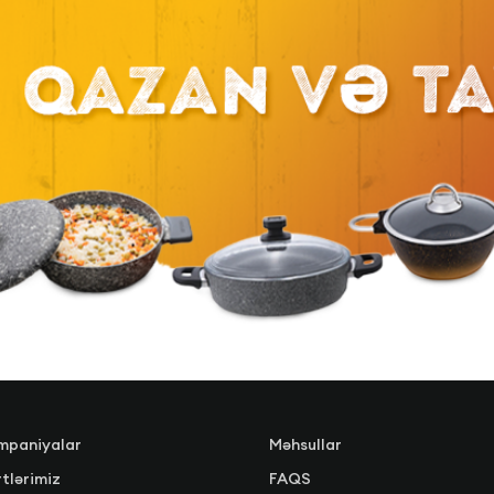
mpaniyalar
Məhsullar
tlərimiz
FAQS