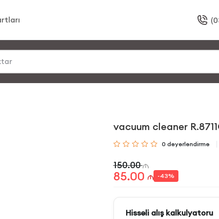
rtları
(0
vacuum cleaner R.871
0
dəyərləndirmə
150.00
85.00
-
43
%
Hissəli alış kalkulyatoru