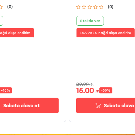
(
0
)
(
0
)
Stokda var
ağd alışa endirim
14.99
AZN nağd alışa endirim
29.99
15.00
-
40
%
-
50
%
Səbətə əlavə et
Səbətə əlavə