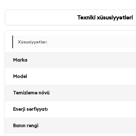
Texniki xüsusiyyətləri
Xüsusiyyətlər:
Marka
Model
Təmizləmə növü
Enerji sərfiyyatı
Banın rəngi