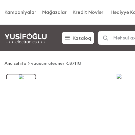
Kampaniyalar
Mağazalar
Kredit Növləri
Hədiyyə Ka
Kataloq
Ana səhifə
vacuum cleaner R.8711G