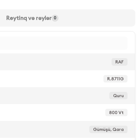
Reytinq və rəylər
0
RAF
R.8711G
Quru
800 Vt
Gümüşü, Qara