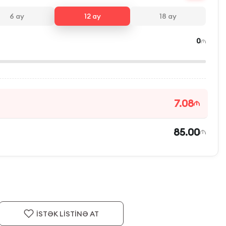
6
ay
12
ay
18
ay
0
7.08
85.00
İSTƏK LİSTİNƏ AT