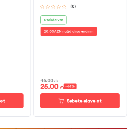
(
0
)
Stokda var
20.00
AZN nağd alışa endirim
45.00
25.00
-
44
%
 et
Səbətə əlavə et