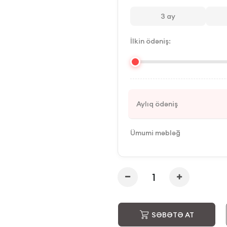
3
ay
İlkin ödəniş:
Aylıq ödəniş
Ümumi məbləğ
SƏBƏTƏ AT