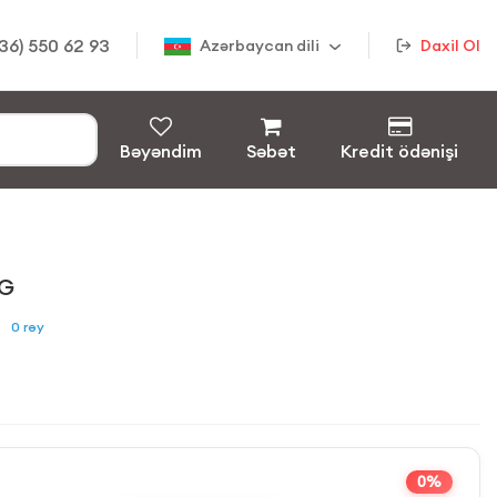
36) 550 62 93
Azərbaycan dili
Daxil Ol
Bəyəndim
Səbət
Kredit ödənişi
1G
0
rəy
0%