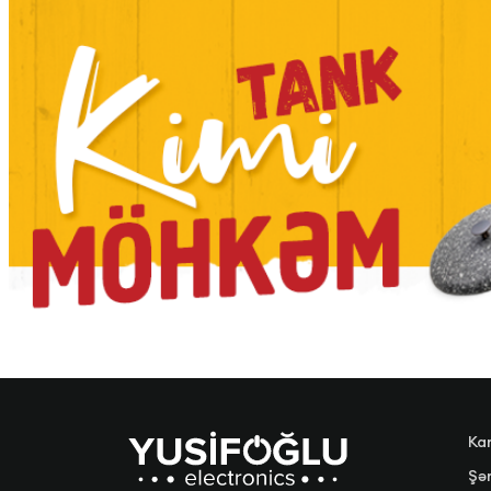
Ka
Şər