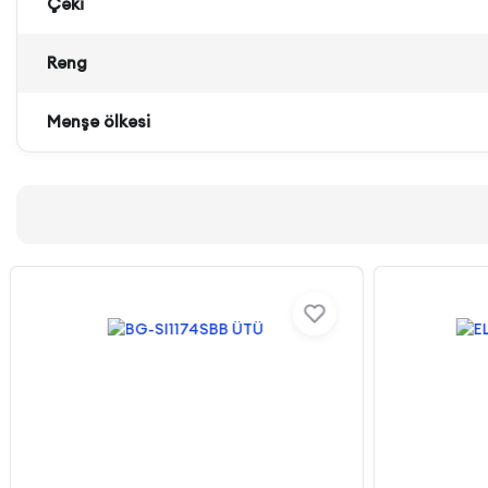
Çəki
Rəng
Mənşə ölkəsi