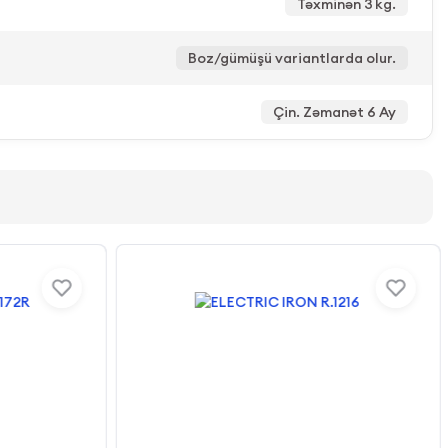
Təxminən 3 kg.
Boz/gümüşü variantlarda olur.
Çin. Zəmanət 6 Ay