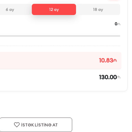
6
ay
12
ay
18
ay
0
10.83
130.00
İSTƏK LİSTİNƏ AT