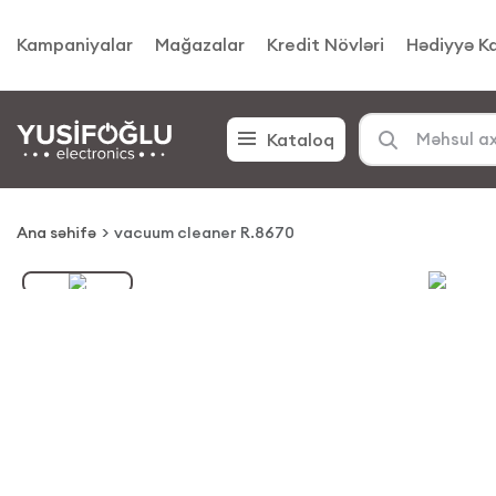
Kampaniyalar
Mağazalar
Kredit Növləri
Hədiyyə Ka
Kataloq
Ana səhifə
vacuum cleaner R.8670