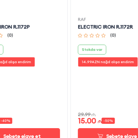
RAF
IRON R.1172P
ELECTRIC IRON R.1172R
(
0
)
(
0
)
Stokda var
ağd alışa endirim
14.99
AZN nağd alışa endirim
29.99
15.00
-
40
%
-
50
%
Səbətə əlavə et
Səbətə əlavə