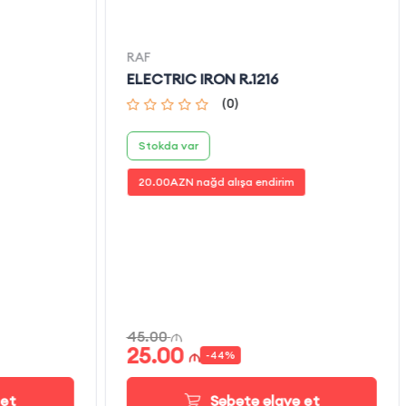
RAF
ELECTRIC IRON R.1216
(
0
)
Stokda var
20.00
AZN nağd alışa endirim
45.00
25.00
-
44
%
 et
Səbətə əlavə et