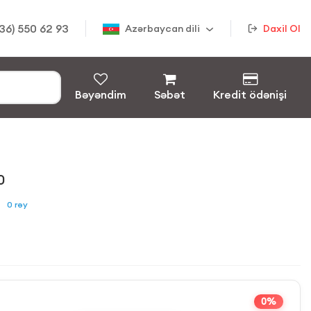
36) 550 62 93
Azərbaycan dili
Daxil Ol
Bəyəndim
Səbət
Kredit ödənişi
0
0
rəy
0%