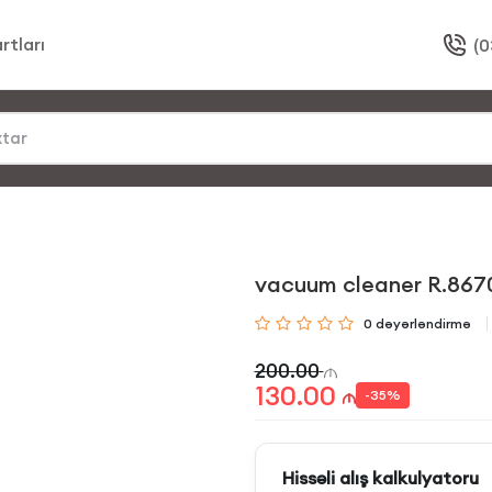
rtları
(0
vacuum cleaner R.867
0
dəyərləndirmə
200.00
130.00
-
35
%
Hissəli alış kalkulyatoru