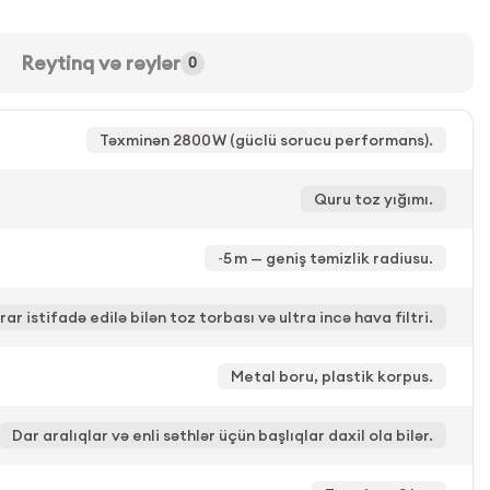
Reytinq və rəylər
0
Təxminən 2800 W (güclü sorucu performans).
Quru toz yığımı.
~5 m — geniş təmizlik radiusu.
rar istifadə edilə bilən toz torbası və ultra incə hava filtri.
Metal boru, plastik korpus.
Dar aralıqlar və enli səthlər üçün başlıqlar daxil ola bilər.