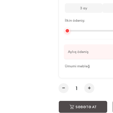
3
ay
İlkin ödəniş:
Aylıq ödəniş
Ümumi məbləğ
SƏBƏTƏ AT