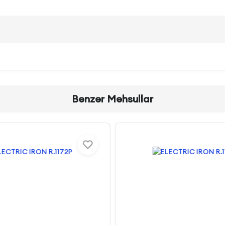
Bənzər Məhsullar