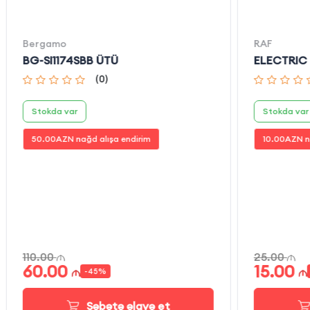
Bergamo
RAF
BG-SI1174SBB ÜTÜ
ELECTRIC 
(
0
)
Stokda var
Stokda var
50.00
AZN nağd alışa endirim
10.00
AZN n
110.00
25.00
60.00
15.00
-
45
%
Səbətə əlavə et