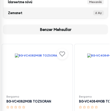
İdarəetmə növü
Mexaniki
Zəmanət
6 Ay
Bənzər Məhsullar
Bergamo
Bergamo
BG-VC4082MGB TOZSORAN
BG-VC4084MGB T