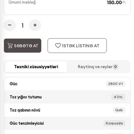
150.00
Ümumi məbləğ
İSTƏK LİSTİNƏ AT
SƏBƏTƏ AT
Texniki xüsusiyyətləri
Reytinq və rəylər
0
Güc
2800 Vt
Toz yığıcı tutumu
4 litr.
Toz qabının növü
Qab
Güc tənzimləyicisi
Korpusda