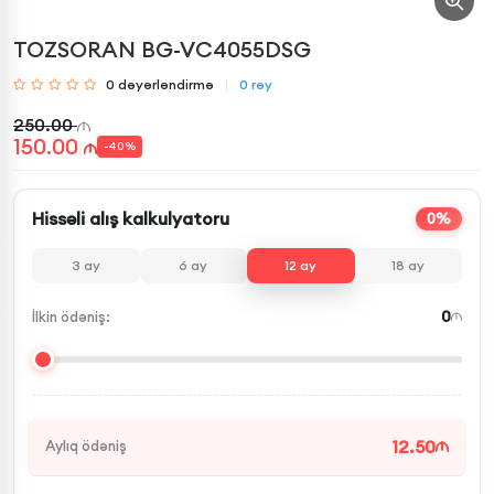
TOZSORAN BG-VC4055DSG
0
dəyərləndirmə
0
rəy
250.00
150.00
-
40
%
Hissəli alış kalkulyatoru
0%
3
ay
6
ay
12
ay
18
ay
0
İlkin ödəniş:
12.50
Aylıq ödəniş