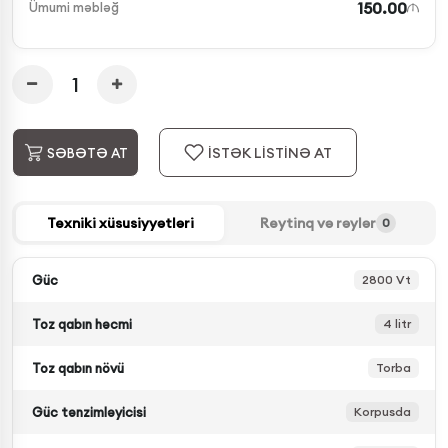
150.00
Ümumi məbləğ
İSTƏK LİSTİNƏ AT
SƏBƏTƏ AT
Texniki xüsusiyyətləri
Reytinq və rəylər
0
Güc
2800 Vt
Toz qabın həcmi
4 litr
Toz qabın növü
Torba
Güc tənzimləyicisi
Korpusda