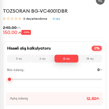
TOZSORAN BG-VC4001DBR
0
dəyərləndirmə
0
rəy
240.00
150.00
-
38
%
Hissəli alış kalkulyatoru
0%
3
ay
6
ay
12
ay
18
ay
0
İlkin ödəniş:
12.50
Aylıq ödəniş