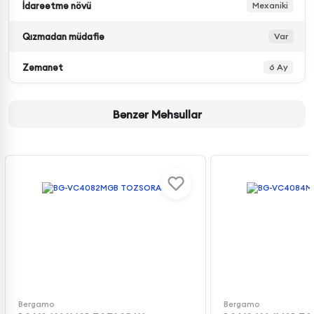
İdarəetmə növü
Mexaniki
Qızmadan müdafiə
Var
Zəmanət
6 Ay
Bənzər Məhsullar
Bergamo
Bergamo