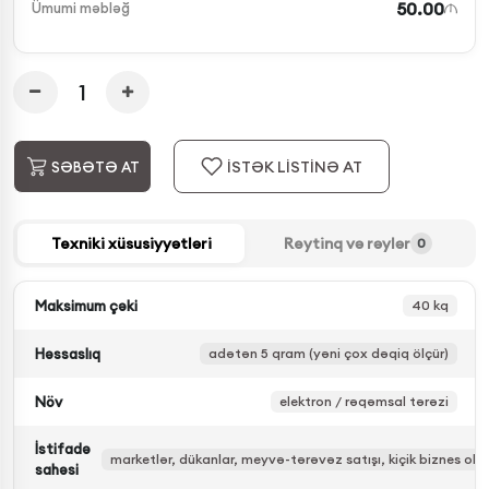
50.00
Ümumi məbləğ
İSTƏK LİSTİNƏ AT
SƏBƏTƏ AT
Texniki xüsusiyyətləri
Reytinq və rəylər
0
Maksimum çəki
40 kq
Həssaslıq
adətən 5 qram (yəni çox dəqiq ölçür)
Növ
elektron / rəqəmsal tərəzi
İstifadə
marketlər, dükanlar, meyvə-tərəvəz satışı, kiçik biznes oby
sahəsi