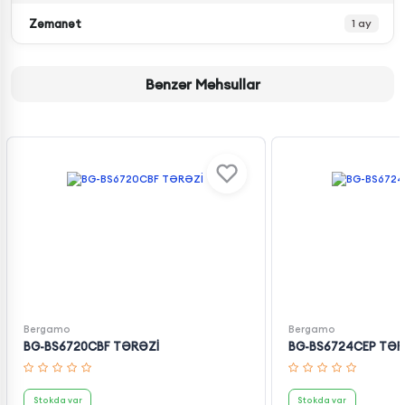
Zəmanət
1 ay
Bənzər Məhsullar
Bergamo
Bergamo
BG-BS6720CBF TƏRƏZİ
BG-BS6724CEP TƏR
Stokda var
Stokda var