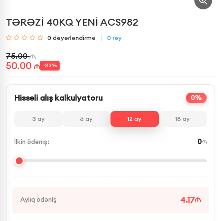
TƏRƏZİ 40KQ YENİ ACS982
0
dəyərləndirmə
0
rəy
75.00
50.00
-
33
%
Hissəli alış kalkulyatoru
0%
3
ay
6
ay
12
ay
18
ay
0
İlkin ödəniş:
4.17
Aylıq ödəniş