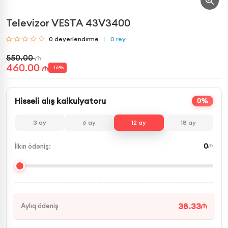
Televizor VESTA 43V3400
0
dəyərləndirmə
0
rəy
550.00
460.00
-
16
%
Hissəli alış kalkulyatoru
0%
3
ay
6
ay
12
ay
18
ay
0
İlkin ödəniş:
38.33
Aylıq ödəniş