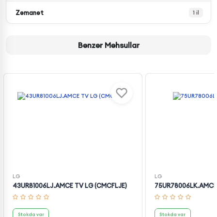
Zəmanət
1 il
Bənzər Məhsullar
LG
LG
43UR81006LJ.AMCE TV LG (CMCFLJE)
75UR78006LK.AMCN
Stokda var
Stokda var