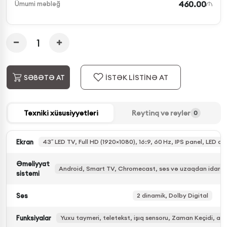
460.00
Ümumi məbləğ
İSTƏK LİSTİNƏ AT
SƏBƏTƏ AT
Texniki xüsusiyyətləri
Reytinq və rəylər
0
Ekran
43″ LED TV, Full HD (1920×1080), 16:9, 60 Hz, IPS panel, LED a
Əməliyyat
Android, Smart TV, Chromecast, səs və uzaqdan idarə
sistemi
Səs
2 dinamik, Dolby Digital
Funksiyalar
Yuxu taymeri, teletekst, işıq sensoru, Zaman Keçidi, av