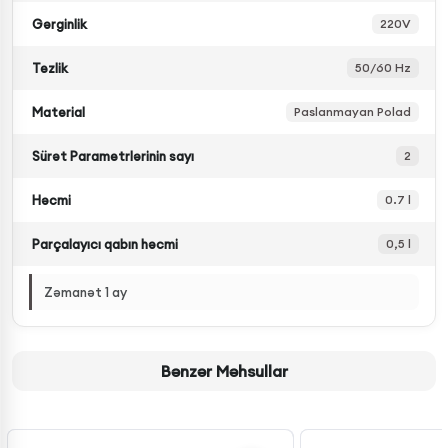
Gərginlik
220V
Tezlik
50/60 Hz
Material
Paslanmayan Polad
Sürət Parametrlərinin sayı
2
Həcmi
0.7 l
Parçalayıcı qabın həcmi
0,5 l
Zəmanət 1 ay
Bənzər Məhsullar