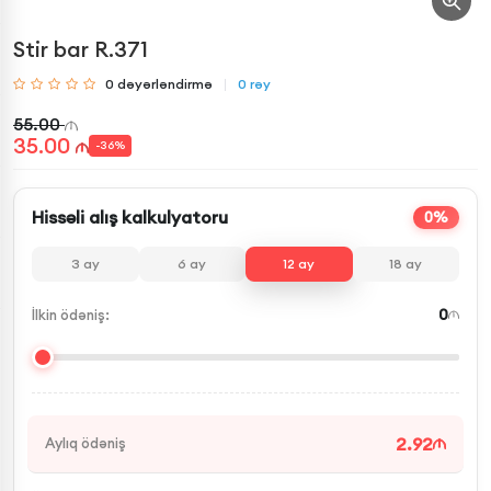
Stir bar R.371
0
dəyərləndirmə
0
rəy
55.00
35.00
-
36
%
Hissəli alış kalkulyatoru
0%
3
ay
6
ay
12
ay
18
ay
0
İlkin ödəniş:
2.92
Aylıq ödəniş