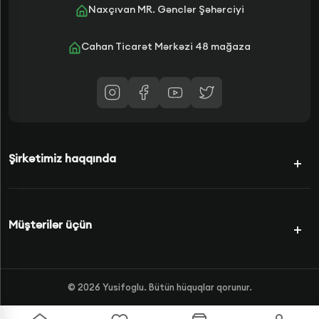
Naxçıvan MR. Gənclər Şəhərciyi
Cahan Ticarət Mərkəzi 48 mağaza
Şirkətimiz haqqında
Kampaniyalar
Müştərilər üçün
Şərtlərimiz
Kredit Növləri
Məhsullar
©
2026
Yusifoglu. Bütün hüquqlar qorunur.
Haqqımızda
FAQS