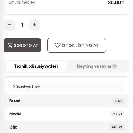
35.00
Ümumi məbləğ
İSTƏK LİSTİNƏ AT
SƏBƏTƏ AT
Texniki xüsusiyyətləri
Reytinq və rəylər
0
Xüsusiyyətləri:
Brend
RAF
Model
R.371
Güc
400W