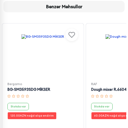
Bənzər Məhsullar
Bergamo
RAF
BG-SM3593SDG MİKSER
Dough mixer R.6604
Stokda var
Stokda var
120.00
AZN nağd alışa endirim
60.00
AZN nağd alışa e