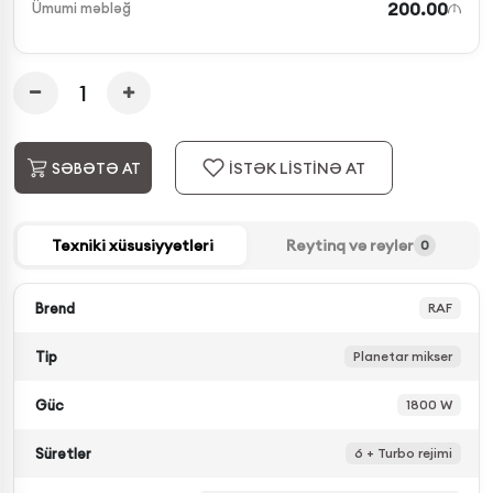
200.00
Ümumi məbləğ
İSTƏK LİSTİNƏ AT
SƏBƏTƏ AT
Texniki xüsusiyyətləri
Reytinq və rəylər
0
Brend
RAF
Tip
Planetar mikser
Güc
1800 W
Sürətlər
6 + Turbo rejimi