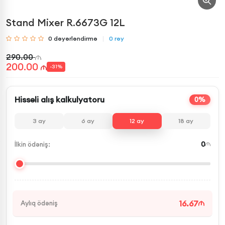
Stand Mixer R.6673G 12L
0
dəyərləndirmə
0
rəy
290.00
200.00
-
31
%
Hissəli alış kalkulyatoru
0%
3
ay
6
ay
12
ay
18
ay
0
İlkin ödəniş:
16.67
Aylıq ödəniş