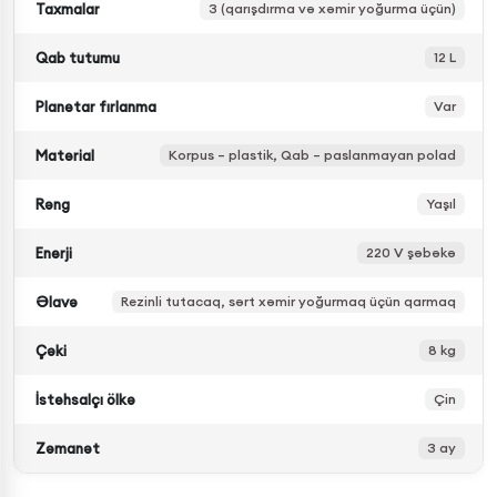
Taxmalar
3 (qarışdırma və xəmir yoğurma üçün)
Qab tutumu
12 L
Planetar fırlanma
Var
Material
Korpus – plastik, Qab – paslanmayan polad
Rəng
Yaşıl
Enerji
220 V şəbəkə
Əlavə
Rezinli tutacaq, sərt xəmir yoğurmaq üçün qarmaq
Çəki
8 kg
İstehsalçı ölkə
Çin
Zəmanət
3 ay