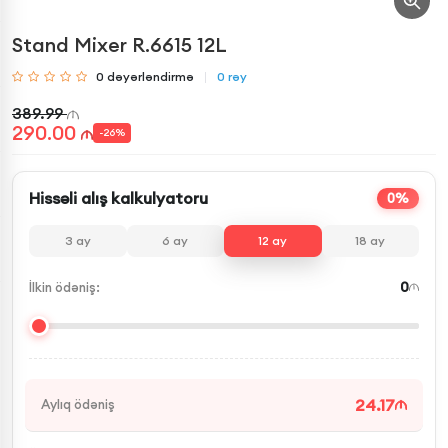
Stand Mixer R.6615 12L
0
dəyərləndirmə
0
rəy
389.99
290.00
-
26
%
Hissəli alış kalkulyatoru
0%
3
ay
6
ay
12
ay
18
ay
0
İlkin ödəniş:
24.17
Aylıq ödəniş