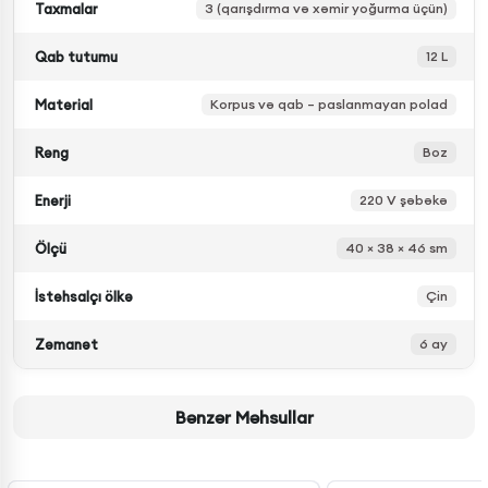
Taxmalar
3 (qarışdırma və xəmir yoğurma üçün)
Qab tutumu
12 L
Material
Korpus və qab – paslanmayan polad
Rəng
Boz
Enerji
220 V şəbəkə
Ölçü
40 × 38 × 46 sm
İstehsalçı ölkə
Çin
Zəmanət
6 ay
Bənzər Məhsullar