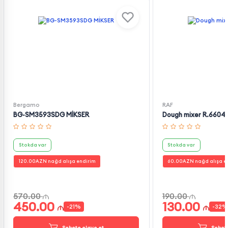
Bergamo
RAF
BG-SM3593SDG MİKSER
Dough mixer R.6604
Stokda var
Stokda var
120.00
AZN nağd alışa endirim
60.00
AZN nağd alışa e
570.00
190.00
450.00
130.00
-
21
%
-
32
%
Səbətə əlavə et
Səbətə