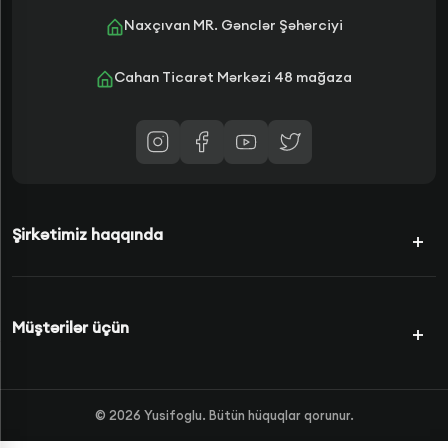
Naxçıvan MR. Gənclər Şəhərciyi
Cahan Ticarət Mərkəzi 48 mağaza
Şirkətimiz haqqında
Kampaniyalar
Müştərilər üçün
Şərtlərimiz
Kredit Növləri
Məhsullar
©
2026
Yusifoglu. Bütün hüquqlar qorunur.
Haqqımızda
FAQS