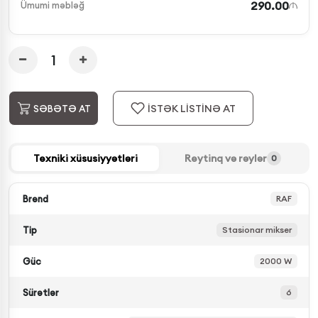
290.00
Ümumi məbləğ
İSTƏK LİSTİNƏ AT
SƏBƏTƏ AT
Texniki xüsusiyyətləri
Reytinq və rəylər
0
Brend
RAF
Tip
Stasionar mikser
Güc
2000 W
Sürətlər
6