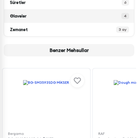
Sürətlər
6
Əlavələr
4
Zəmanət
3 ay
Bənzər Məhsullar
Bergamo
RAF