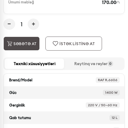
170.00
Ümumi məbləğ
İSTƏK LİSTİNƏ AT
SƏBƏTƏ AT
Texniki xüsusiyyətləri
Reytinq və rəylər
0
Brend/Model
RAF R.6606
Güc
1400 W
Gərginlik
220 V / 50–60 Hz
Qab tutumu
12 L