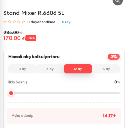
Stand Mixer R.6606 5L
0
dəyərləndirmə
0
rəy
235.00
170.00
-
28
%
Hissəli alış kalkulyatoru
0%
3
ay
6
ay
12
ay
18
ay
0
İlkin ödəniş:
14.17
Aylıq ödəniş