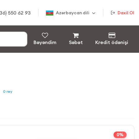
36) 550 62 93
Azərbaycan dili
Daxil Ol
Bəyəndim
Səbət
Kredit ödənişi
0
rəy
0%