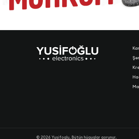
Ka
Şər
Kre
Ha
Ma
©
2026
Yusifoglu. Bütün hüquqlar qorunur.