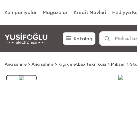
Kampaniyalar
Mağazalar
Kredit Növləri
Hədiyyə Ka
Kataloq
Ana səhifə
Ana səhifə
Kiçik mətbəx texnikası
Mikser
Sta