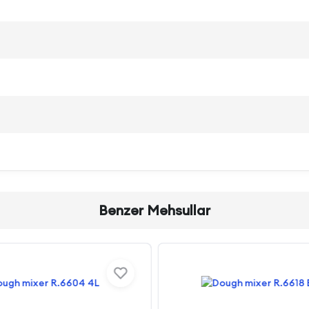
Bənzər Məhsullar