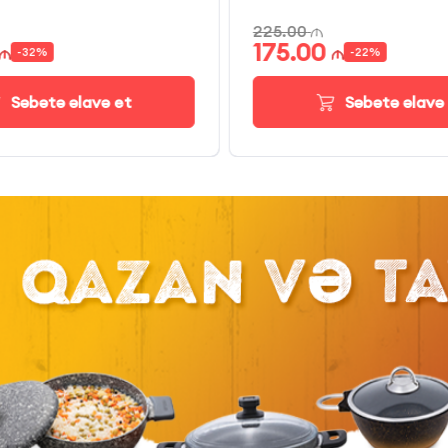
225.00
175.00
-
32
%
-
22
%
Səbətə əlavə et
Səbətə əlavə