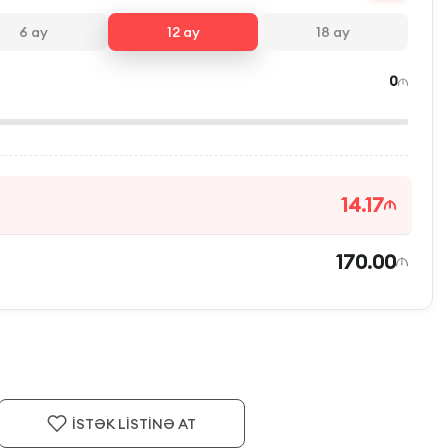
6
ay
12
ay
18
ay
0
14.17
170.00
İSTƏK LİSTİNƏ AT