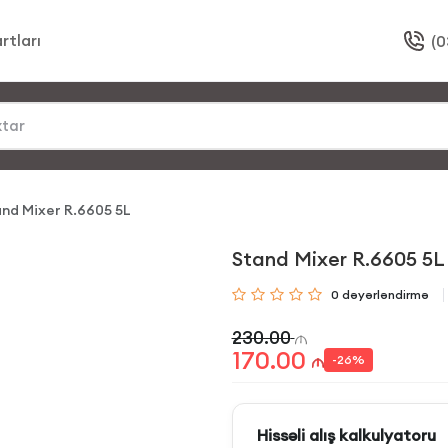
rtları
(0
nd Mixer R.6605 5L
Stand Mixer R.6605 5L
0
dəyərləndirmə
230.00
170.00
-
26
%
Hissəli alış kalkulyatoru