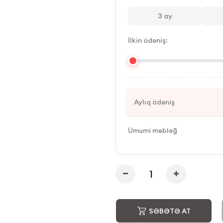
3
ay
İlkin ödəniş:
Aylıq ödəniş
Ümumi məbləğ
SƏBƏTƏ AT