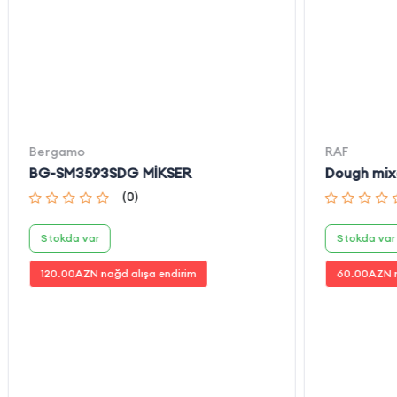
Bergamo
RAF
BG-SM3593SDG MİKSER
Dough mix
(
0
)
Stokda var
Stokda var
120.00
AZN nağd alışa endirim
60.00
AZN n