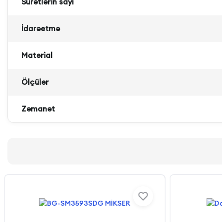
Sürətlərin sayı
İdarəetmə
Material
Ölçülər
Zəmanət