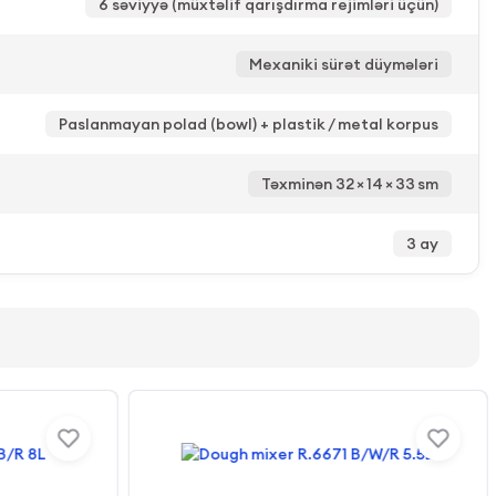
6 səviyyə (müxtəlif qarışdırma rejimləri üçün)
Mexaniki sürət düymələri
Paslanmayan polad (bowl) + plastik / metal korpus
Təxminən 32 × 14 × 33 sm
3 ay