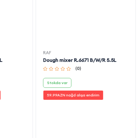
RAF
L
Dough mixer R.6671 B/W/R 5.5L
(
0
)
Stokda var
59.99
AZN nağd alışa endirim