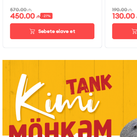
570.00
190.00
450.00
130.00
-
21
%
Səbətə əlavə et