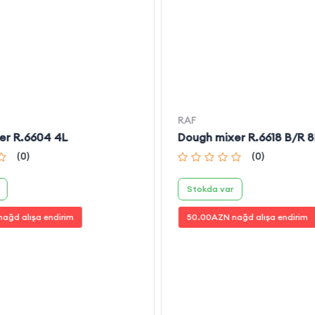
RAF
er R.6604 4L
Dough mixer R.6618 B/R 8
(
0
)
(
0
)
Stokda var
ağd alışa endirim
50.00
AZN nağd alışa endirim