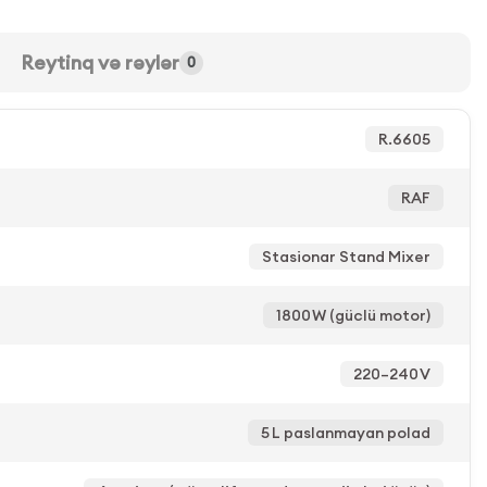
Reytinq və rəylər
0
R.6605
RAF
Stasionar Stand Mixer
1800 W (güclü motor)
220–240 V
5 L paslanmayan polad