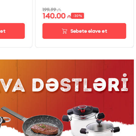
199.99
140.00
-
30
%
 et
Səbətə əlavə et