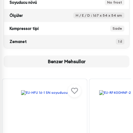
Soyuducu növü
No frost
Ölçülər
H / E / D : 167 x 54 x 54 sm
Kompressor tipi
Sadə
Zəmanət
1 il
Bənzər Məhsullar