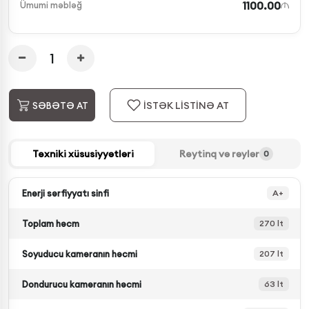
1100.00
Ümumi məbləğ
İSTƏK LİSTİNƏ AT
SƏBƏTƏ AT
Texniki xüsusiyyətləri
Reytinq və rəylər
0
Enerji sərfiyyatı sinfi
A+
Toplam həcm
270 lt
Soyuducu kameranın həcmi
207 lt
Dondurucu kameranın həcmi
63 lt