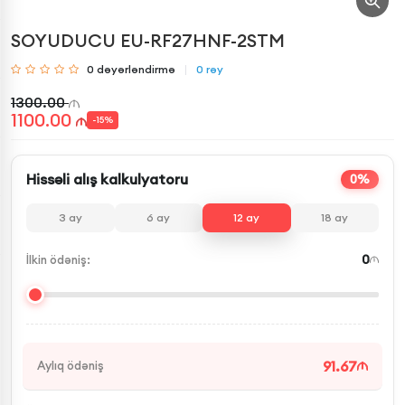
SOYUDUCU EU-RF27HNF-2STM
0
dəyərləndirmə
0
rəy
1300.00
1100.00
-
15
%
Hissəli alış kalkulyatoru
0%
3
ay
6
ay
12
ay
18
ay
0
İlkin ödəniş:
91.67
Aylıq ödəniş