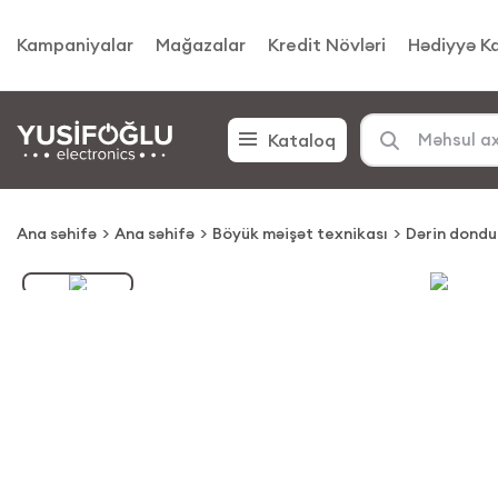
Kampaniyalar
Mağazalar
Kredit Növləri
Hədiyyə Ka
Kataloq
Ana səhifə
Ana səhifə
Böyük məişət texnikası
Dərin dondu