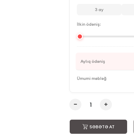
3
ay
İlkin ödəniş:
Aylıq ödəniş
Ümumi məbləğ
SƏBƏTƏ AT