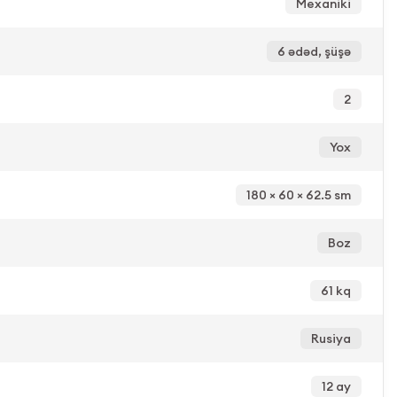
Mexaniki
6 ədəd, şüşə
2
Yox
180 × 60 × 62.5 sm
Boz
61 kq
Rusiya
12 ay