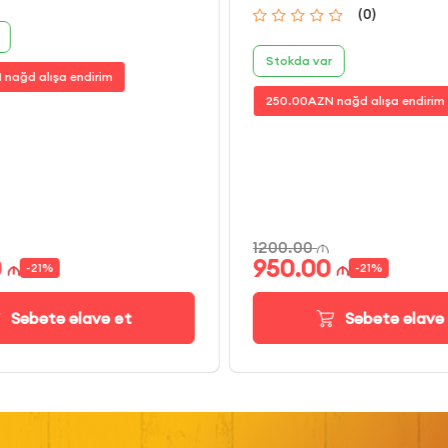
(
0
)
Stokda var
 nağd alışa endirim
250.00
AZN nağd alışa endirim
1200.00
0
950.00
-
21
%
-
21
%
Səbətə əlavə et
Səbətə əlavə