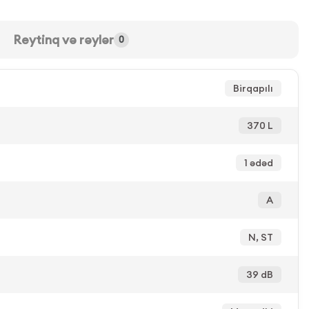
Reytinq və rəylər
0
Birqapılı
370 L
1 ədəd
A
N, ST
39 dB