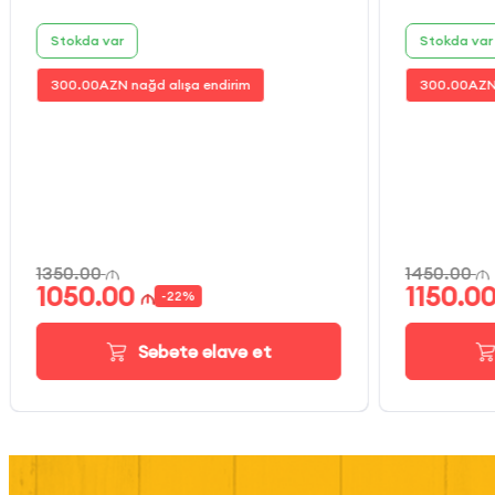
Stokda var
Stokda var
300.00
AZN nağd alışa endirim
300.00
AZN
1350.00
1450.00
1050.00
1150.0
-
22
%
Səbətə əlavə et