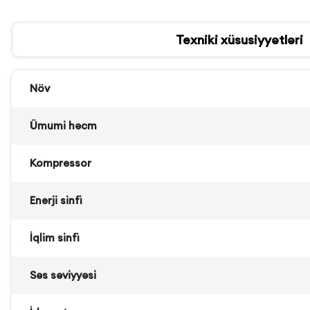
Texniki xüsusiyyətləri
Növ
Ümumi həcm
Kompressor
Enerji sinfi
İqlim sinfi
Səs səviyyəsi