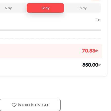
6
ay
12
ay
18
ay
0
70.83
850.00
İSTƏK LİSTİNƏ AT