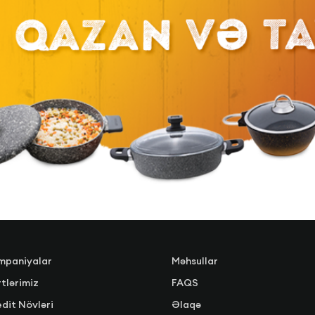
mpaniyalar
Məhsullar
tlərimiz
FAQS
dit Növləri
Əlaqə