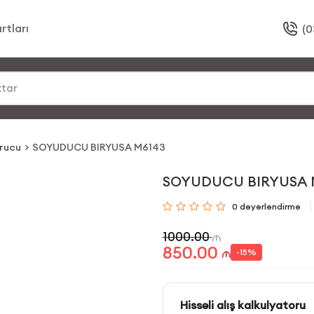
rtları
(0
rucu
SOYUDUCU BIRYUSA M6143
SOYUDUCU BIRYUSA 
0
dəyərləndirmə
1000.00
850.00
-
15
%
Hissəli alış kalkulyatoru