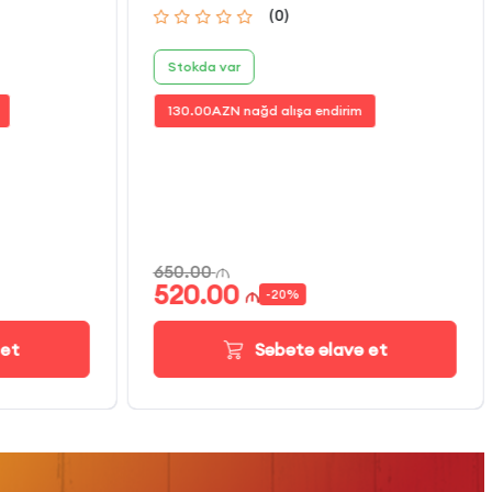
(
0
)
Stokda var
130.00
AZN nağd alışa endirim
650.00
520.00
-
20
%
 et
Səbətə əlavə et