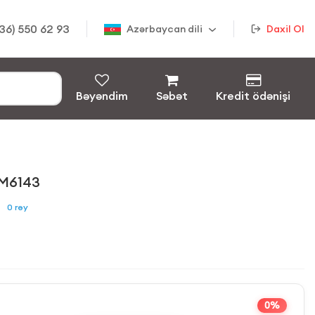
36) 550 62 93
Azərbaycan dili
Daxil Ol
Bəyəndim
Səbət
Kredit ödənişi
M6143
0
rəy
0%