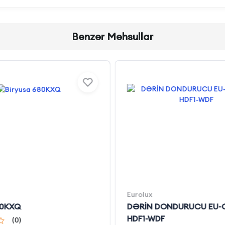
Bənzər Məhsullar
Eurolux
80KXQ
DƏRİN DONDURUCU EU-C
HDF1-WDF
(
0
)