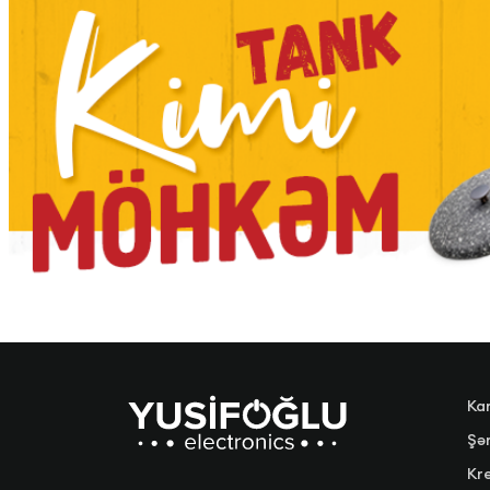
Ka
Şər
Kre