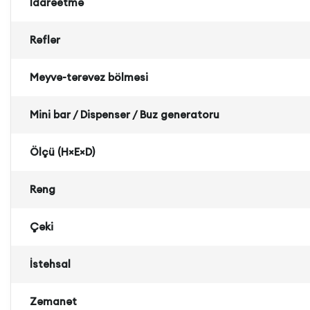
İdarəetmə
Rəflər
Meyvə-tərəvəz bölməsi
Mini bar / Dispenser / Buz generatoru
Ölçü (H×E×D)
Rəng
Çəki
İstehsal
Zəmanət