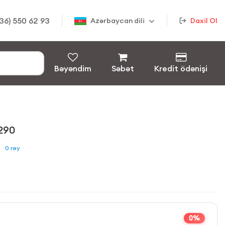
36) 550 62 93
Azərbaycan dili
Daxil Ol
Bəyəndim
Səbət
Kredit ödənişi
290
0
rəy
0%