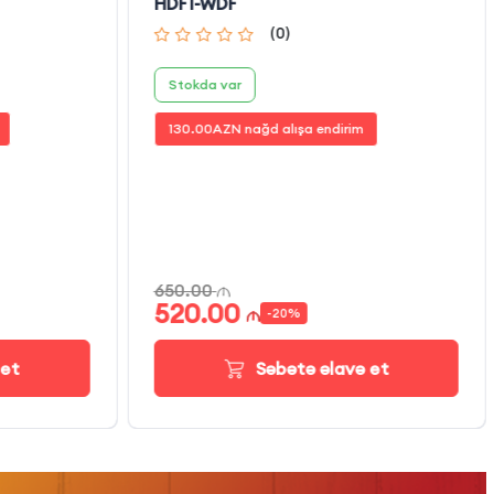
HDF1-WDF
(
0
)
Stokda var
130.00
AZN nağd alışa endirim
650.00
520.00
-
20
%
 et
Səbətə əlavə et