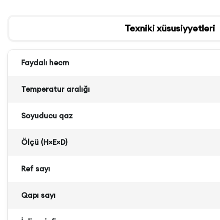
Texniki xüsusiyyətləri
Faydalı həcm
Temperatur aralığı
Soyuducu qaz
Ölçü (H×E×D)
Rəf sayı
Qapı sayı