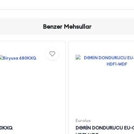
Bənzər Məhsullar
Eurolux
80KXQ
DƏRİN DONDURUCU EU-C