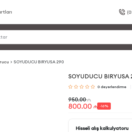
rtları
(0
rucu
SOYUDUCU BIRYUSA 290
SOYUDUCU BIRYUSA 
0
dəyərləndirmə
950.00
800.00
-
16
%
Hissəli alış kalkulyatoru