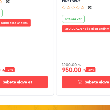
HDF1-WDF
(
0
)
(
0
)
Stokda var
 nağd alışa endirim
250.00
AZN nağd alışa endirim
1200.00
0
950.00
-
21
%
-
21
%
Səbətə əlavə et
Səbətə əlavə