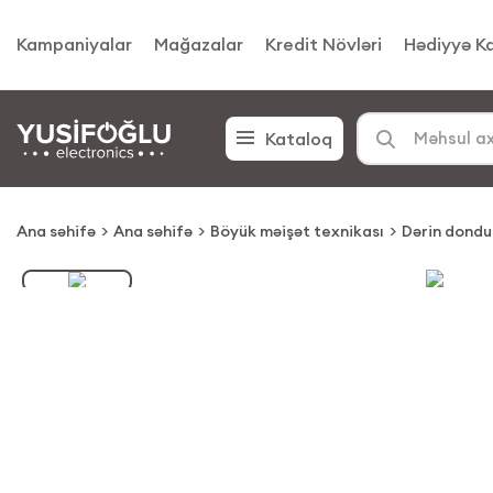
Kampaniyalar
Mağazalar
Kredit Növləri
Hədiyyə Ka
Kataloq
Ana səhifə
Ana səhifə
Böyük məişət texnikası
Dərin dondu