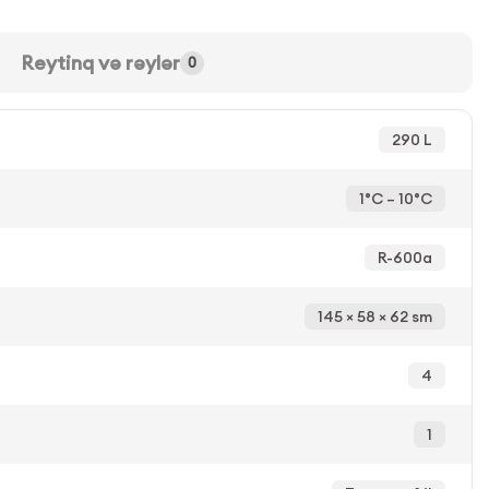
Reytinq və rəylər
0
290 L
1°C – 10°C
R-600a
145 × 58 × 62 sm
4
1