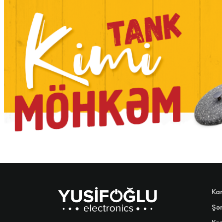
Ka
Şər