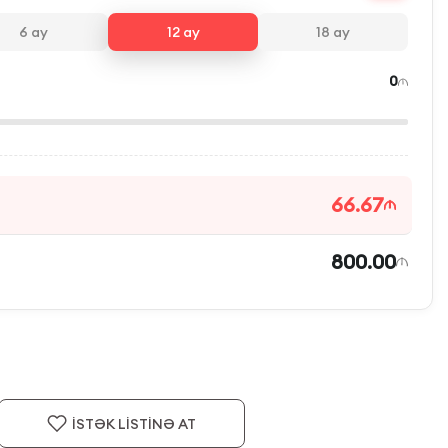
6
ay
12
ay
18
ay
0
66.67
800.00
İSTƏK LİSTİNƏ AT