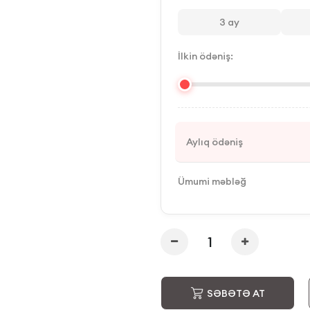
3
ay
İlkin ödəniş:
Aylıq ödəniş
Ümumi məbləğ
SƏBƏTƏ AT