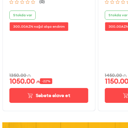
(
0
)
Stokda var
Stokda var
300.00
AZN nağd alışa endirim
300.00
AZN
1350.00
1450.00
1050.00
1150.0
-
22
%
Səbətə əlavə et