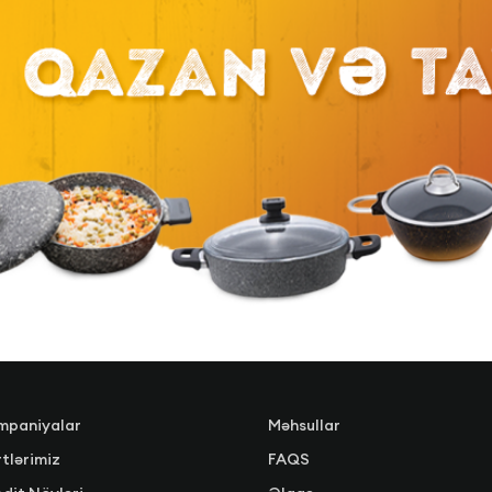
mpaniyalar
Məhsullar
tlərimiz
FAQS