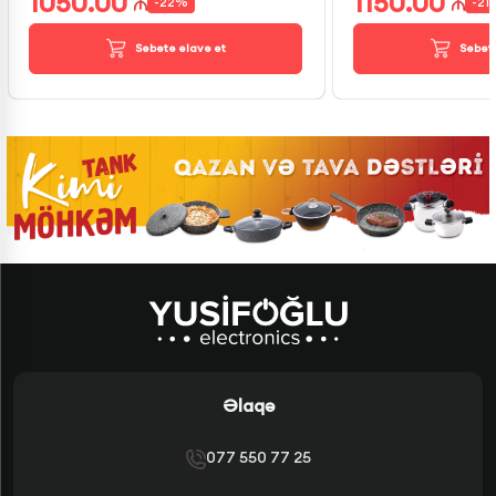
1050.00
1150.00
-
22
%
-
21
Səbətə əlavə et
Səbətə
Əlaqə
077 550 77 25