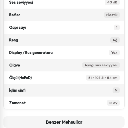
Səs səviyyəsi
43 dB
Rəflər
Plastik
Qapı sayı
1
Rəng
Ağ
Displey / Buz generatoru
Yox
Əlavə
Aşağı səs səviyyəsi
Ölçü (H×E×D)
81 × 105.5 × 54 sm
İqlim sinfi
N
Zəmanət
12 ay
Bənzər Məhsullar