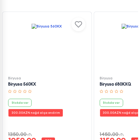
Biryusa
Biryusa
Biryusa 560KX
Biryusa 680KXQ
Stokda var
Stokda var
300.00
AZN nağd alışa endirim
300.00
AZN nağd alışa 
1350.00
1450.00