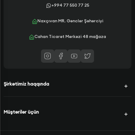
+994 77 550 77 25
Naxçıvan MR. Gənclər Şəhərciyi
Cahan Ticarət Mərkəzi 48 mağaza
Şirkətimiz haqqında
Kampaniyalar
Müştərilər üçün
Şərtlərimiz
Kredit Növləri
Məhsullar