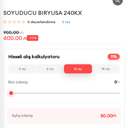
SOYUDUCU BIRYUSA 240KX
0
dəyərləndirmə
0
rəy
900.00
600.00
-
33
%
Hissəli alış kalkulyatoru
0%
3
ay
6
ay
12
ay
18
ay
0
İlkin ödəniş:
50.00
Aylıq ödəniş