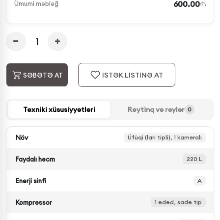
600.00
Ümumi məbləğ
İSTƏK LİSTİNƏ AT
SƏBƏTƏ AT
Texniki xüsusiyyətləri
Reytinq və rəylər
0
Növ
Üfüqi (lari tipli), 1 kameralı
Faydalı həcm
220 L
Enerji sinfi
A
Kompressor
1 ədəd, sadə tip