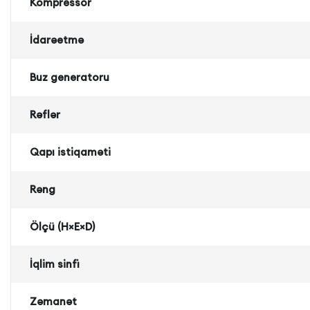
Kompressor
İdarəetmə
Buz generatoru
Rəflər
Qapı istiqaməti
Rəng
Ölçü (H×E×D)
İqlim sinfi
Zəmanət