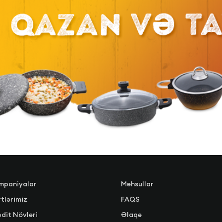
mpaniyalar
Məhsullar
tlərimiz
FAQS
dit Növləri
Əlaqə