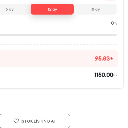
6
ay
12
ay
18
ay
0
95.83
1150.00
İSTƏK LİSTİNƏ AT