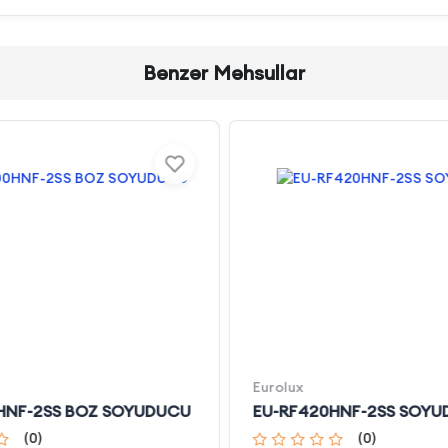
Bənzər Məhsullar
Eurolux
HNF-2SS BOZ SOYUDUCU
EU-RF420HNF-2SS SOY
(
0
)
(
0
)