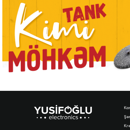
Ka
Şər
Kre