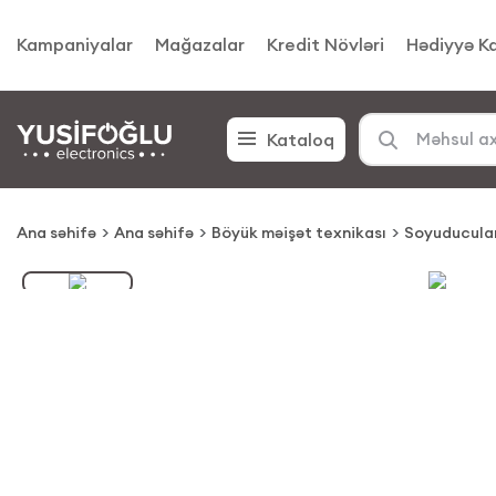
Kampaniyalar
Mağazalar
Kredit Növləri
Hədiyyə Ka
Kataloq
Ana səhifə
Ana səhifə
Böyük məişət texnikası
Soyuducula