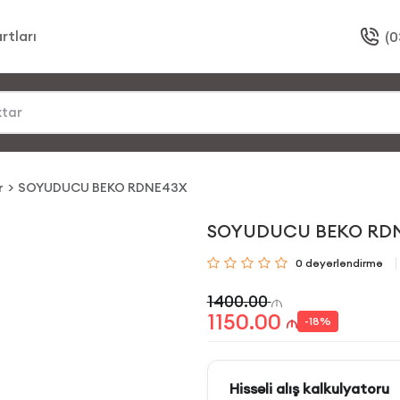
rtları
(0
r
SOYUDUCU BEKO RDNE43X
SOYUDUCU BEKO RD
0
dəyərləndirmə
1400.00
1150.00
-
18
%
Hissəli alış kalkulyatoru