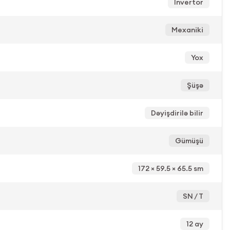
İnvertor
Mexaniki
Yox
Şüşə
Dəyişdirilə bilir
Gümüşü
172 × 59.5 × 65.5 sm
SN / T
12 ay