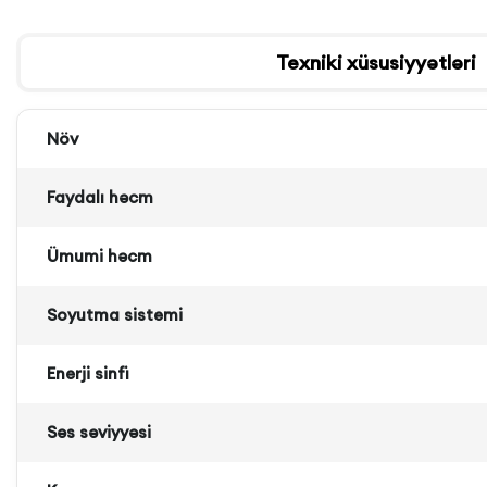
Texniki xüsusiyyətləri
Növ
Faydalı həcm
Ümumi həcm
Soyutma sistemi
Enerji sinfi
Səs səviyyəsi