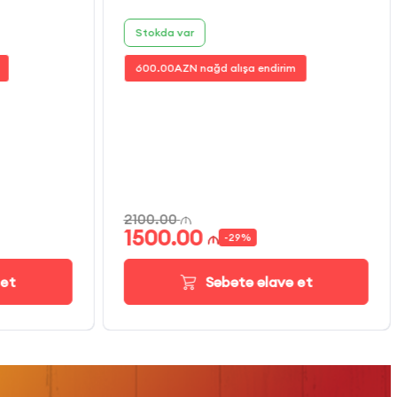
Stokda var
600.00
AZN nağd alışa endirim
2100.00
1500.00
-
29
%
 et
Səbətə əlavə et