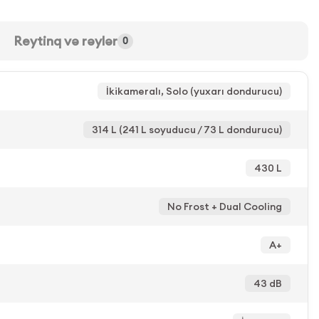
Reytinq və rəylər
0
İkikameralı, Solo (yuxarı dondurucu)
314 L (241 L soyuducu / 73 L dondurucu)
430 L
No Frost + Dual Cooling
A+
43 dB