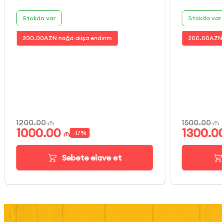
Stokda var
Stokda var
200.00
AZN nağd alışa endirim
200.00
AZN 
1200.00
1500.00
1000.00
1300.0
-
17
%
Səbətə əlavə et