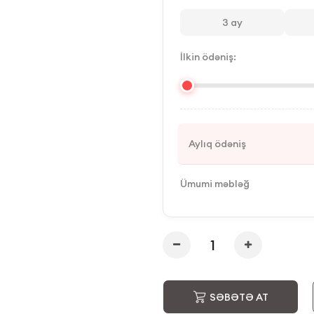
3
ay
İlkin ödəniş:
Aylıq ödəniş
Ümumi məbləğ
SƏBƏTƏ AT