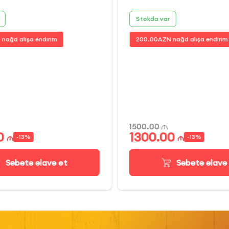
Stokda var
nağd alışa endirim
200.00
AZN nağd alışa endirim
1500.00
0
1300.00
-
13
%
-
13
%
Səbətə əlavə et
Səbətə əlavə