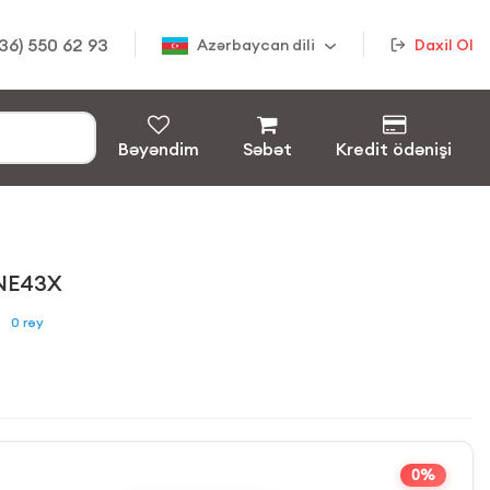
36) 550 62 93
Azərbaycan dili
Daxil Ol
Bəyəndim
Səbət
Kredit ödənişi
NE43X
0
rəy
0%