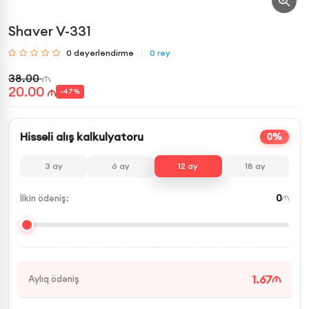
Shaver V-331
0
dəyərləndirmə
0
rəy
38.00
20.00
-
47
%
Hissəli alış kalkulyatoru
0%
3
ay
6
ay
12
ay
18
ay
0
İlkin ödəniş:
1.67
Aylıq ödəniş