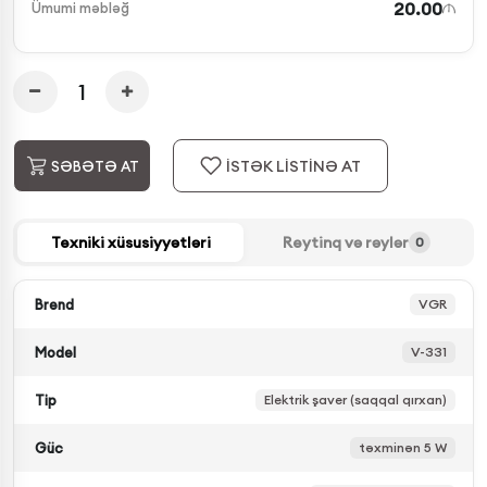
20.00
Ümumi məbləğ
İSTƏK LİSTİNƏ AT
SƏBƏTƏ AT
Texniki xüsusiyyətləri
Reytinq və rəylər
0
Brend
VGR
Model
V-331
Tip
Elektrik şaver (saqqal qırxan)
Güc
təxminən 5 W