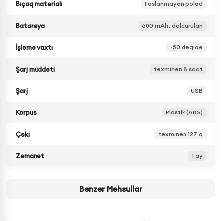
Bıçaq materialı
Paslanmayan polad
Batareya
600 mAh, doldurulan
İşləmə vaxtı
~50 dəqiqə
Şarj müddəti
təxminən 8 saat
Şarj
USB
Korpus
Plastik (ABS)
Çəki
təxminən 127 q
Zəmanət
1 ay
Bənzər Məhsullar