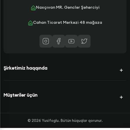
Naxçıvan MR. Gənclər Şəhərciyi
Cahan Ticarət Mərkəzi 48 mağaza
Şirkətimiz haqqında
Kampaniyalar
Müştərilər üçün
Şərtlərimiz
Kredit Növləri
Məhsullar
©
2026
Yusifoglu. Bütün hüquqlar qorunur.
Haqqımızda
FAQS