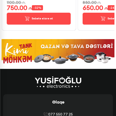
1100.00
850.00
750.00
650.00
-
32
%
-
24
Səbətə əlavə et
Səbətə
Əlaqə
077 550 77 25