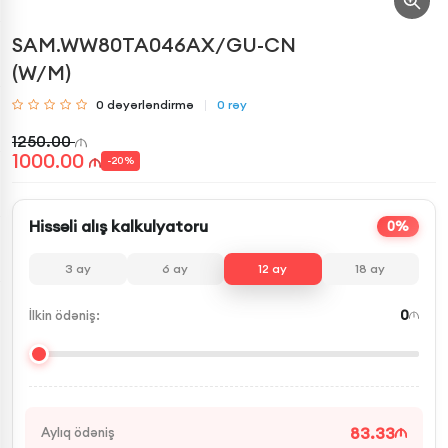
SAM.WW80TA046AX/GU-CN
(W/M)
0
dəyərləndirmə
0
rəy
1250.00
1000.00
-
20
%
Hissəli alış kalkulyatoru
0%
3
ay
6
ay
12
ay
18
ay
0
İlkin ödəniş:
83.33
Aylıq ödəniş