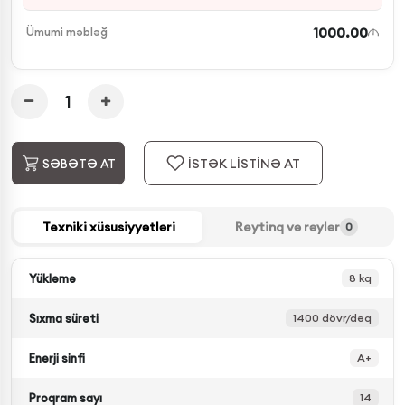
1000.00
Ümumi məbləğ
İSTƏK LİSTİNƏ AT
SƏBƏTƏ AT
Texniki xüsusiyyətləri
Reytinq və rəylər
0
Yükləmə
8 kq
Sıxma sürəti
1400 dövr/dəq
Enerji sinfi
A+
Proqram sayı
14