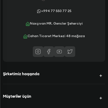
+994 77 550 77 25
Naxçıvan MR. Gənclər Şəhərciyi
Cahan Ticarət Mərkəzi 48 mağaza
Şirkətimiz haqqında
Kampaniyalar
Müştərilər üçün
Şərtlərimiz