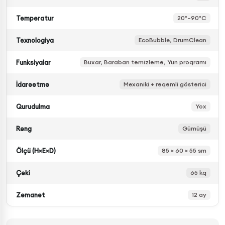
Temperatur
20°–90°C
Texnologiya
EcoBubble, DrumClean
Funksiyalar
Buxar, Baraban təmizləmə, Yun proqramı
İdarəetmə
Mexaniki + rəqəmli göstərici
Qurudulma
Yox
Rəng
Gümüşü
Ölçü (H×E×D)
85 × 60 × 55 sm
Çəki
65 kq
Zəmanət
12 ay