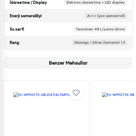
İdarəetmə / Displey
Elektron idarəetmə + LED displey
Enerji səmərəliliyi
A+++ (çox qənaətcil)
Su sərfi
Təxminən 48 L/yuma dövrü
Rəng
Gümüşü / Silver Zəmanət 1 il
Bənzər Məhsullar