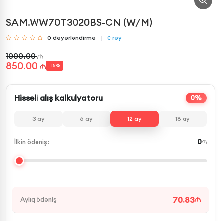
SAM.WW70T3020BS-CN (W/M)
0
dəyərləndirmə
0
rəy
1000.00
850.00
-
15
%
Hissəli alış kalkulyatoru
0%
3
ay
6
ay
12
ay
18
ay
0
İlkin ödəniş:
70.83
Aylıq ödəniş