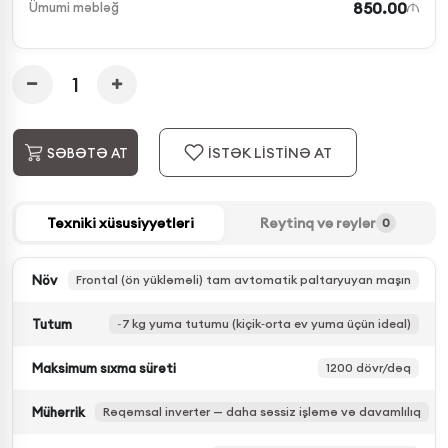
850.00
Ümumi məbləğ
İSTƏK LİSTİNƏ AT
SƏBƏTƏ AT
Texniki xüsusiyyətləri
Reytinq və rəylər
0
Növ
Frontal (ön yükləməli) tam avtomatik paltaryuyan maşın
Tutum
~7 kg yuma tutumu (kiçik‑orta ev yuma üçün ideal)
Maksimum sıxma sürəti
1200 dövr/dəq
Mühərrik
Rəqəmsal inverter — daha səssiz işləmə və davamlılıq