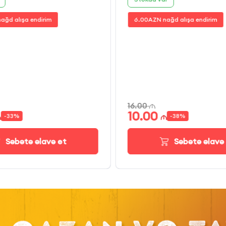
ağd alışa endirim
6.00
AZN nağd alışa endirim
16.00
10.00
-
33
%
-
38
%
Səbətə əlavə et
Səbətə əlavə