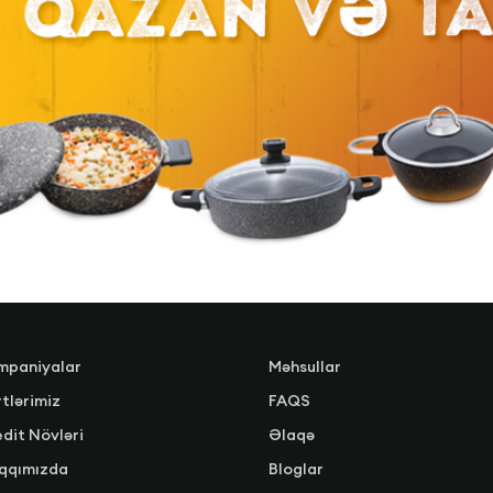
mpaniyalar
Məhsullar
tlərimiz
FAQS
dit Növləri
Əlaqə
qqımızda
Bloglar