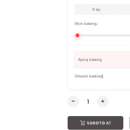
3
ay
İlkin ödəniş:
Aylıq ödəniş
Ümumi məbləğ
SƏBƏTƏ AT