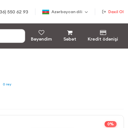
36) 550 62 93
Azərbaycan dili
Daxil Ol
Bəyəndim
Səbət
Kredit ödənişi
0
rəy
0%