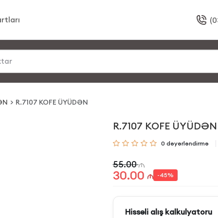
rtları
(0
ƏN
R.7107 KOFE ÜYÜDƏN
R.7107 KOFE ÜYÜDƏN
0
dəyərləndirmə
55.00
30.00
-
45
%
Hissəli alış kalkulyatoru