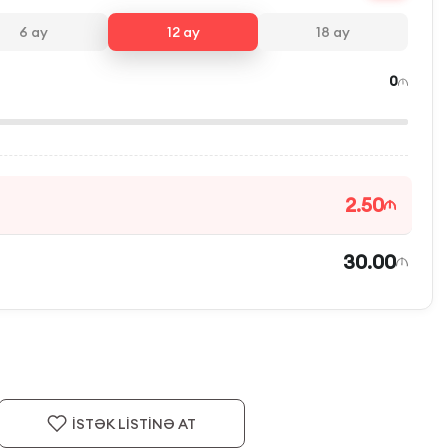
6
ay
12
ay
18
ay
0
2.50
30.00
İSTƏK LİSTİNƏ AT