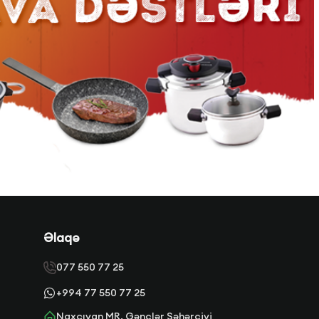
Əlaqə
077 550 77 25
+994 77 550 77 25
Naxçıvan MR. Gənclər Şəhərciyi