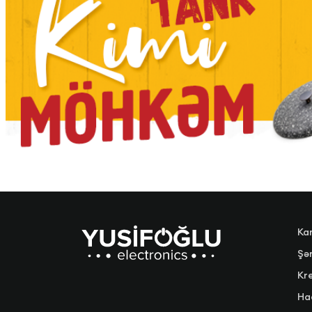
Ka
Şər
Kre
Ha