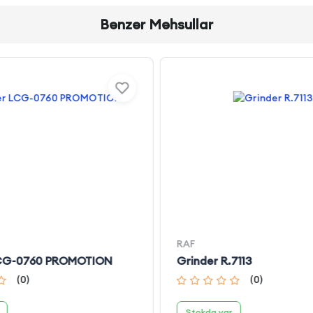
Bənzər Məhsullar
RAF
LCG-0760 PROMOTION
Grinder R.7113
(
0
)
(
0
)
Stokda var