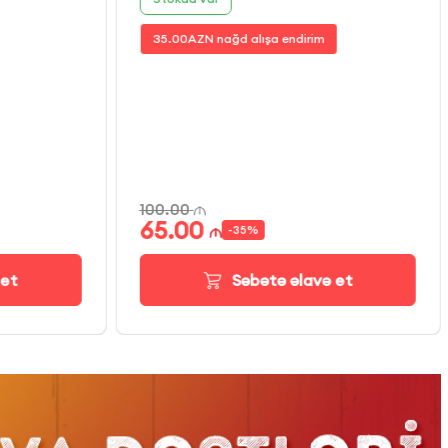
35.00
AZN nağd alışa endirim
100.00
65.00
-
35
%
 et
Səbətə əlavə et