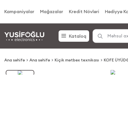
Kampaniyalar
Mağazalar
Kredit Növləri
Hədiyyə Ka
Kataloq
Ana səhifə
Ana səhifə
Kiçik mətbəx texnikası
KOFE ÜYÜD