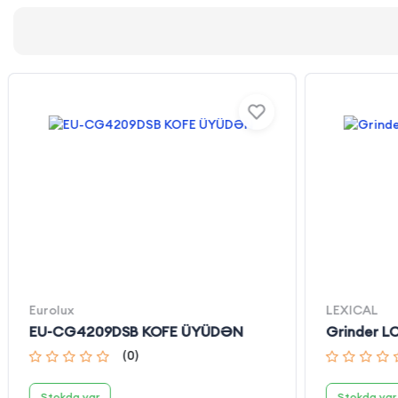
Eurolux
LEXICAL
EU-CG4209DSB KOFE ÜYÜDƏN
Grinder 
(
0
)
Stokda var
Stokda var