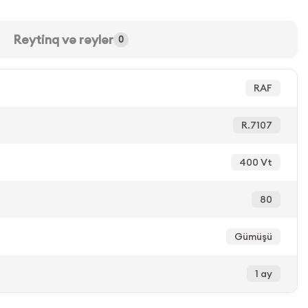
Reytinq və rəylər
0
RAF
R.7107
400 Vt
80
Gümüşü
1 ay