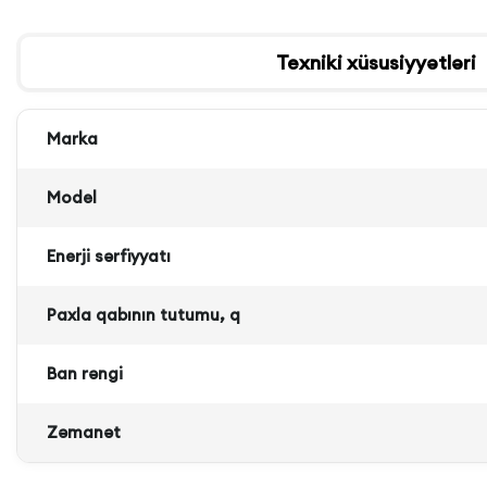
Texniki xüsusiyyətləri
Marka
Model
Enerji sərfiyyatı
Paxla qabının tutumu, q
Ban rəngi
Zəmanət