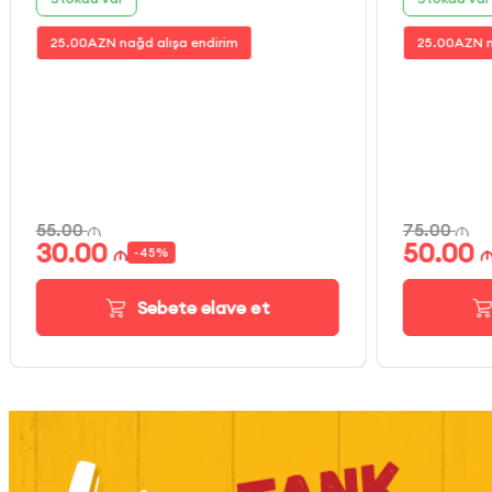
25.00
AZN nağd alışa endirim
25.00
AZN n
55.00
75.00
30.00
50.00
-
45
%
Səbətə əlavə et