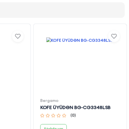
Bergamo
KOFE ÜYÜDƏN BG-CG3348LSB
(
0
)
Stokda var