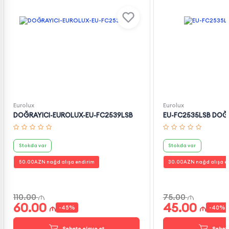
Eurolux
Eurolux
DOĞRAYICI-EUROLUX-EU-FC2539LSB
EU-FC2535LSB DOĞ
Stokda var
Stokda var
50.00
AZN nağd alışa endirim
30.00
AZN nağd alışa e
110.00
75.00
60.00
45.00
-
45
%
-
40
%
Səbətə əlavə et
Səbətə