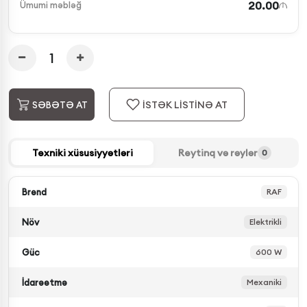
20.00
Ümumi məbləğ
İSTƏK LİSTİNƏ AT
SƏBƏTƏ AT
Texniki xüsusiyyətləri
Reytinq və rəylər
0
Brend
RAF
Növ
Elektrikli
Güc
600 W
İdarəetmə
Mexaniki