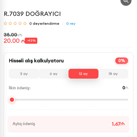
R.7039 DOĞRAYICI
0
dəyərləndirmə
0
rəy
35.00
20.00
-
43
%
Hissəli alış kalkulyatoru
0%
3
ay
6
ay
12
ay
18
ay
0
İlkin ödəniş:
1.67
Aylıq ödəniş