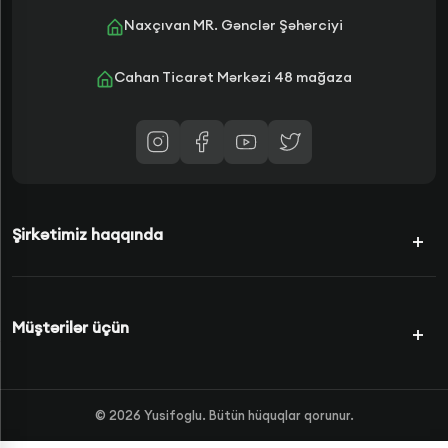
Naxçıvan MR. Gənclər Şəhərciyi
Cahan Ticarət Mərkəzi 48 mağaza
Şirkətimiz haqqında
Kampaniyalar
Müştərilər üçün
Şərtlərimiz
Kredit Növləri
Məhsullar
©
2026
Yusifoglu. Bütün hüquqlar qorunur.
Haqqımızda
FAQS