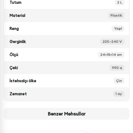
Tutum
2 L
Material
Plastik
Rəng
Yaşıl
Gərginlik
220–240 V
Ölçü
24×18×14 sm
Çəki
950 q
İstehsalçı ölkə
Çin
Zəmanət
1 ay
Bənzər Məhsullar