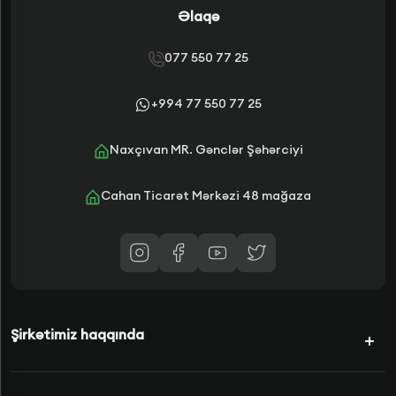
Əlaqə
077 550 77 25
+994 77 550 77 25
Naxçıvan MR. Gənclər Şəhərciyi
Cahan Ticarət Mərkəzi 48 mağaza
Şirkətimiz haqqında
Kampaniyalar