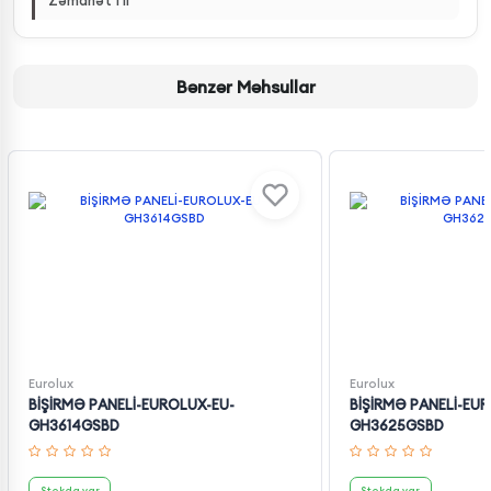
Zəmanət 1 il
Bənzər Məhsullar
Eurolux
Eurolux
BİŞİRMƏ PANELİ-EUROLUX-EU-
BİŞİRMƏ PANELİ-EU
GH3614GSBD
GH3625GSBD
Stokda var
Stokda var