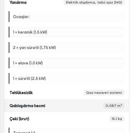
Yandırma
Elektrik alışdırma, təbii qaz (NG)
Ocaqlar:
1 × keramik (1.5 kW)
2 × yarı sürətli (1.75 kW)
1 × əlavə (1.0 kW)
1 × sürətli (2.5 kW)
Təhlükəsizlik
Qaz nəzarət sistemi
Qablaşdırma həcmi
0.087 m³
Çəki (brut)
15.1 kq