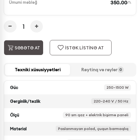
350.00
Ümumi məbləğ
İSTƏK LİSTİNƏ AT
SƏBƏTƏ AT
Texniki xüsusiyyətləri
Reytinq və rəylər
0
Güc
250–1500 W
Gərginlik/tezlik
220–240 V / 50 Hz
Ölçü
90 sm qaz + elektrik bişirmə paneli
Material
Paslanmayan polad, çuqun barmaqlıq