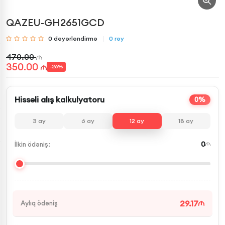
QAZEU-GH2651GCD
0
dəyərləndirmə
0
rəy
470.00
350.00
-
26
%
Hissəli alış kalkulyatoru
0%
3
ay
6
ay
12
ay
18
ay
0
İlkin ödəniş:
29.17
Aylıq ödəniş