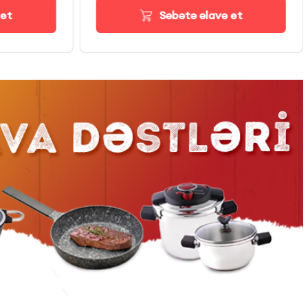
 et
Səbətə əlavə et