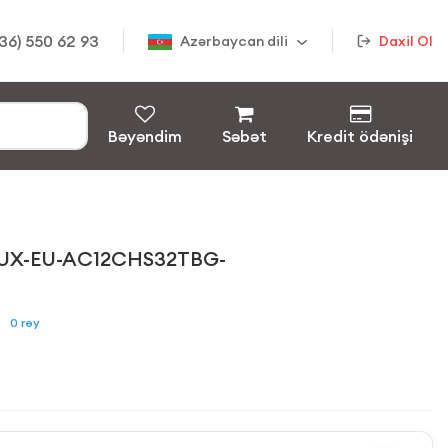
36) 550 62 93
Azərbaycan dili
Daxil Ol
Bəyəndim
Səbət
Kredit ödənişi
UX-EU-AC12CHS32TBG-
0
rəy