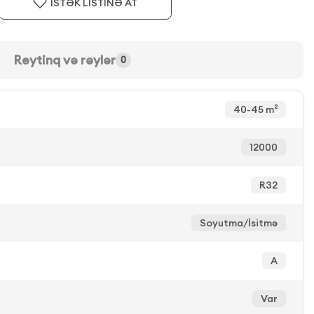
İSTƏK LİSTİNƏ AT
Reytinq və rəylər
0
40-45 m²
12000
R32
Soyutma/İsitmə
A
Var