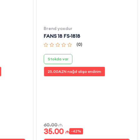
Brend yoxdur
FANS 18 FS-1818
(
0
)
Stokda var
25.00
AZN nağd alışa endirim
60.00
35.00
-
42
%