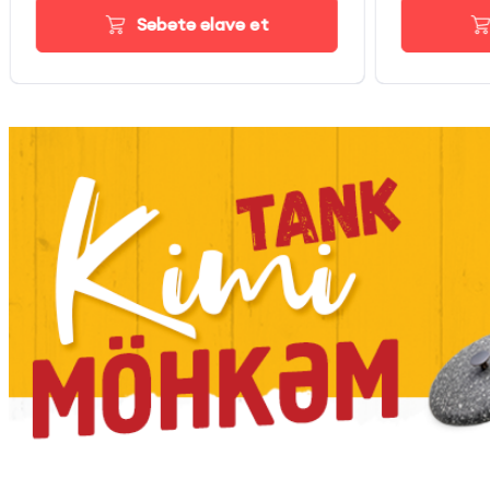
Səbətə əlavə et