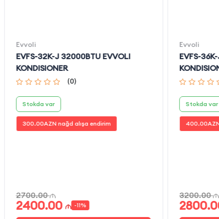
Evvoli
Evvoli
EVFS-32K-J 32000BTU EVVOLI
EVFS-36K-
KONDISIONER
KONDISIO
(
0
)
Stokda var
Stokda var
300.00
AZN nağd alışa endirim
400.00
AZN
2700.00
3200.00
2400.00
2800.0
-
11
%