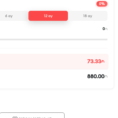
0%
6
ay
12
ay
18
ay
0
73.33
880.00