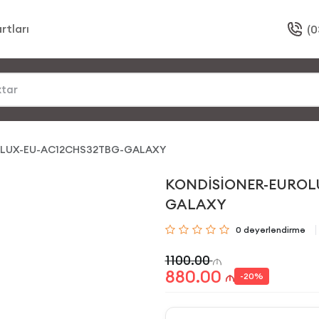
rtları
(0
OLUX-EU-AC12CHS32TBG-GALAXY
KONDİSİONER-EUROL
GALAXY
0
dəyərləndirmə
1100.00
880.00
-
20
%