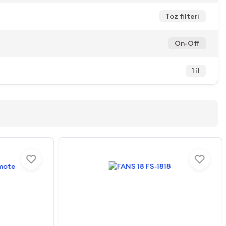
Toz filteri
On-Off
1 il