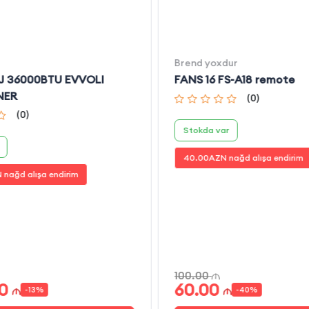
Brend yoxdur
J 36000BTU EVVOLI
FANS 16 FS-A18 remote
NER
(
0
)
(
0
)
Stokda var
40.00
AZN nağd alışa endirim
 nağd alışa endirim
100.00
0
60.00
-
13
%
-
40
%