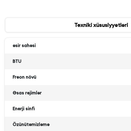
Texniki xüsusiyyətləri
əsir sahəsi
BTU
Freon növü
Əsas rejimlər
Enerji sinfi
Özünütəmizləmə