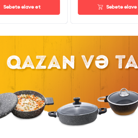
Səbətə əlavə et
Səbətə əlavə