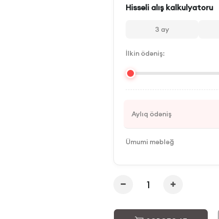
Hissəli alış kalkulyatoru
3
ay
İlkin ödəniş:
Aylıq ödəniş
Ümumi məbləğ