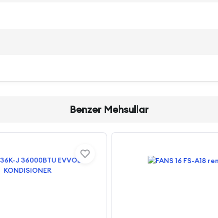
Bənzər Məhsullar