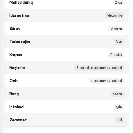
Məhsuldarlıq
2 kq
İdarəetmə
Mexaniki
Sürət
6 rejim
Turbo rejim
Var
Korpus
Plastik
Başlıqlar
3 ədəd, paslanmaz polad
Qab
Paslanmaz polad
Rəng
Qara
İstehsal
Çin
Zəmanət
1 il