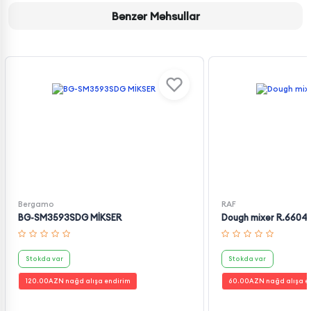
Bənzər Məhsullar
Bergamo
RAF
BG-SM3593SDG MİKSER
Dough mixer R.6604
Stokda var
Stokda var
120.00
AZN nağd alışa endirim
60.00
AZN nağd alışa e