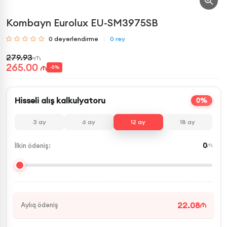
Kombayn Eurolux EU-SM3975SB
0
dəyərləndirmə
0
rəy
279.93
265.00
-
5
%
Hissəli alış kalkulyatoru
0%
3
ay
6
ay
12
ay
18
ay
0
İlkin ödəniş:
22.08
Aylıq ödəniş