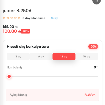
juicer R.2806
0
dəyərləndirmə
0
rəy
165.00
100.00
-
39
%
Hissəli alış kalkulyatoru
0%
3
ay
6
ay
12
ay
18
ay
0
İlkin ödəniş:
8.33
Aylıq ödəniş