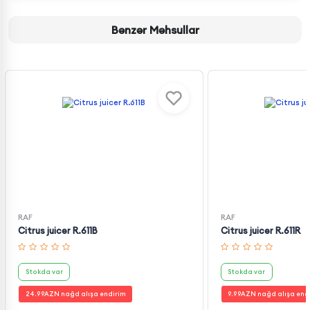
Bənzər Məhsullar
RAF
RAF
Citrus juicer R.611B
Citrus juicer R.611R
Stokda var
Stokda var
24.99
AZN nağd alışa endirim
9.99
AZN nağd alışa end