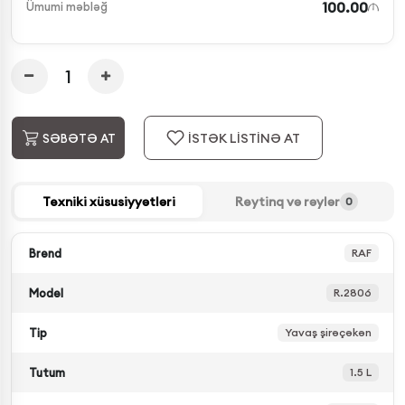
100.00
Ümumi məbləğ
İSTƏK LİSTİNƏ AT
SƏBƏTƏ AT
Texniki xüsusiyyətləri
Reytinq və rəylər
0
Brend
RAF
Model
R.2806
Tip
Yavaş şirəçəkən
Tutum
1.5 L