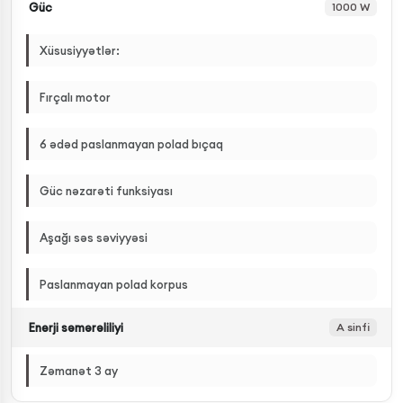
Güc
1000 W
Xüsusiyyətlər:
Fırçalı motor
6 ədəd paslanmayan polad bıçaq
Güc nəzarəti funksiyası
Aşağı səs səviyyəsi
Paslanmayan polad korpus
Enerji səmərəliliyi
A sinfi
Zəmanət 3 ay