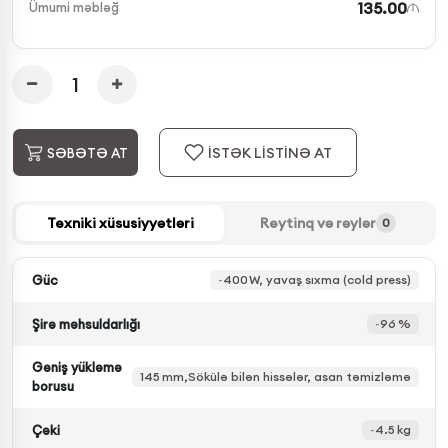
135.00
Ümumi məbləğ
İSTƏK LİSTİNƏ AT
SƏBƏTƏ AT
Texniki xüsusiyyətləri
Reytinq və rəylər
0
Güc
~400 W, yavaş sıxma (cold press)
Şirə məhsuldarlığı
~96 %
Geniş yükləmə
145 mm,Sökülə bilən hissələr, asan təmizləmə
borusu
Çəki
~4.5 kg