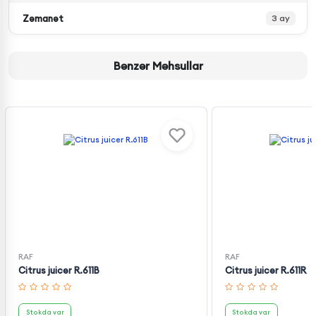
Zəmanət
3 ay
Bənzər Məhsullar
RAF
RAF
Citrus juicer R.611B
Citrus juicer R.611R
Stokda var
Stokda var