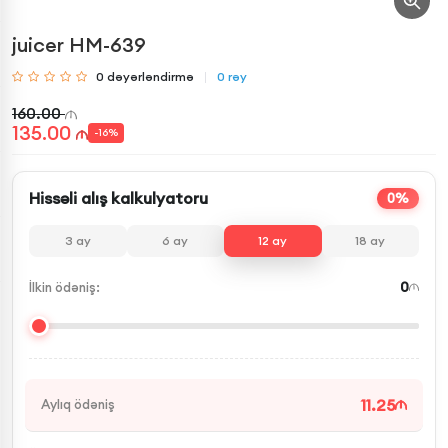
juicer HM-639
0
dəyərləndirmə
0
rəy
160.00
135.00
-
16
%
Hissəli alış kalkulyatoru
0%
3
ay
6
ay
12
ay
18
ay
0
İlkin ödəniş:
11.25
Aylıq ödəniş