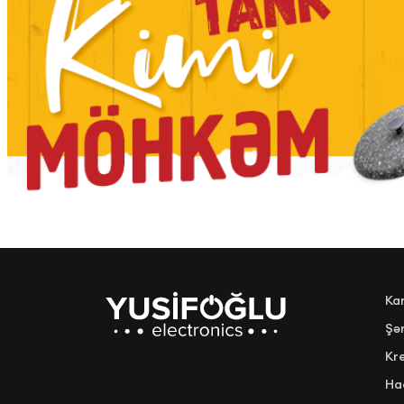
Ka
Şər
Kre
Ha