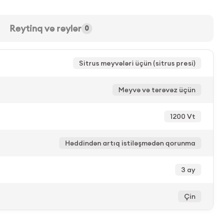
Reytinq və rəylər
0
Sitrus meyvələri üçün (sitrus presi)
Meyvə və tərəvəz üçün
1200 Vt
Həddindən artıq istiləşmədən qorunma
3 ay
Çin