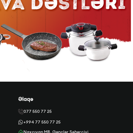
Əlaqə
077 550 77 25
+994 77 550 77 25
Naxçıvan MR. Gənclər Şəhərciyi