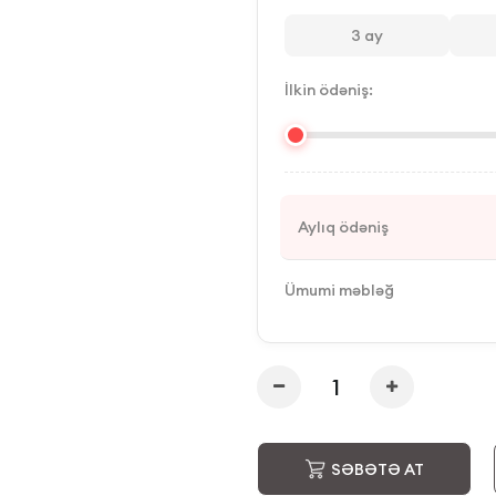
3
ay
İlkin ödəniş:
Aylıq ödəniş
Ümumi məbləğ
SƏBƏTƏ AT