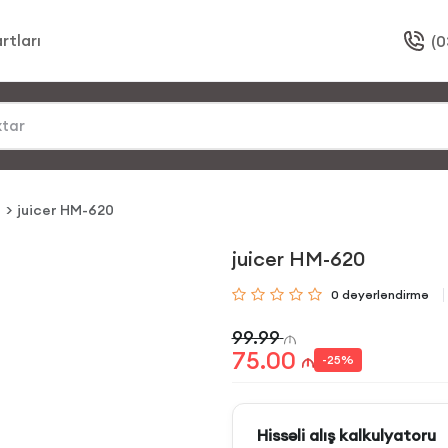
rtları
(0
r
juicer HM-620
juicer HM-620
0
dəyərləndirmə
99.99
75.00
-
25
%
Hissəli alış kalkulyatoru