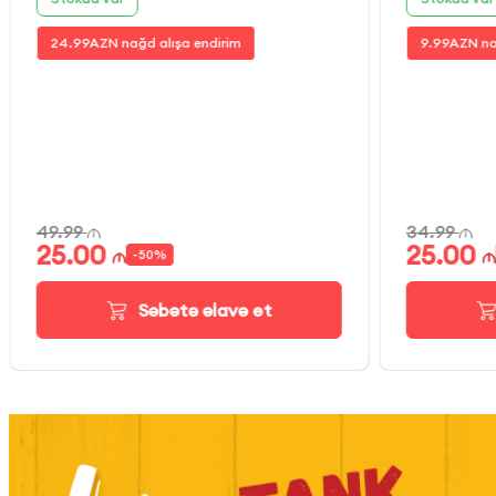
24.99
AZN nağd alışa endirim
9.99
AZN na
49.99
34.99
25.00
25.00
-
50
%
Səbətə əlavə et