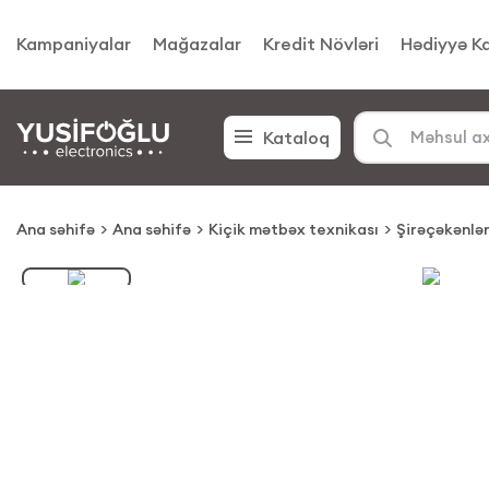
Kampaniyalar
Mağazalar
Kredit Növləri
Hədiyyə Ka
Kataloq
Ana səhifə
Ana səhifə
Kiçik mətbəx texnikası
Şirəçəkənlə