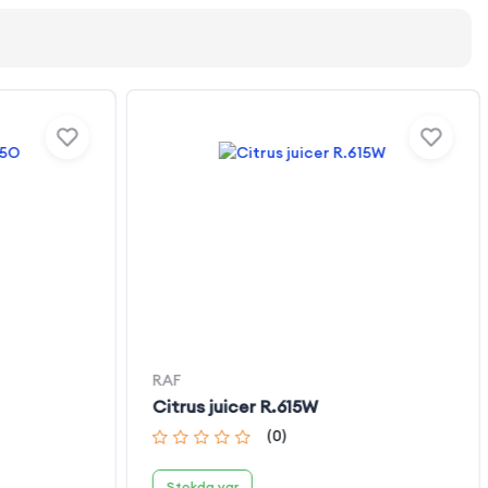
RAF
Citrus juicer R.615W
(
0
)
Stokda var