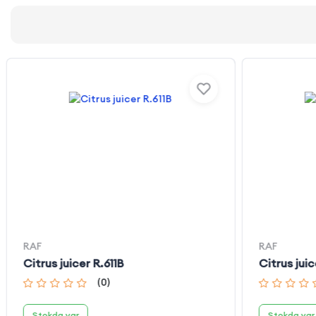
RAF
RAF
Citrus juicer R.611B
Citrus juic
(
0
)
Stokda var
Stokda var