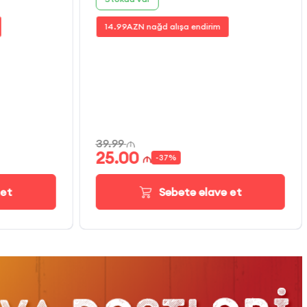
14.99
AZN nağd alışa endirim
39.99
25.00
-
37
%
 et
Səbətə əlavə et