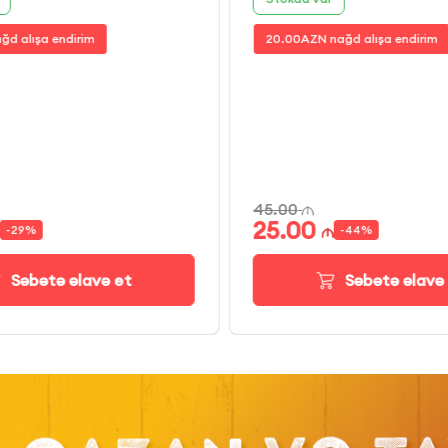
ğd alışa endirim
20.00
AZN nağd alışa endirim
45.00
25.00
-
29
%
-
44
%
Səbətə əlavə et
Səbətə əlavə