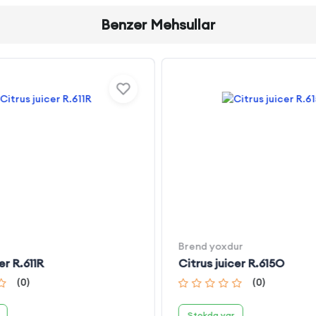
Bənzər Məhsullar
Brend yoxdur
er R.611R
Citrus juicer R.615O
(
0
)
(
0
)
Stokda var