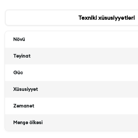
Texniki xüsusiyyətləri
Növü
Təyinat
Güc
Xüsusiyyət
Zəmanət
Mənşə ölkəsi