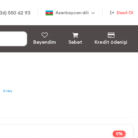
36) 550 62 93
Azərbaycan dili
Daxil Ol
Bəyəndim
Səbət
Kredit ödənişi
0
rəy
0%