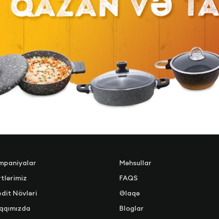
mpaniyalar
Məhsullar
tlərimiz
FAQS
dit Növləri
Əlaqə
qqımızda
Bloglar