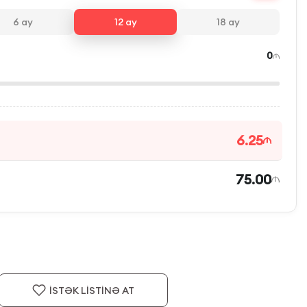
6
ay
12
ay
18
ay
0
6.25
75.00
İSTƏK LİSTİNƏ AT