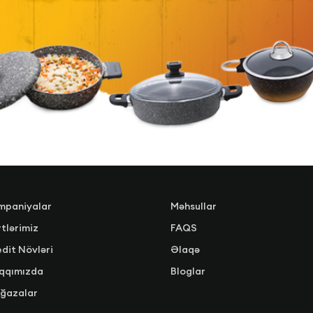
mpaniyalar
Məhsullar
tlərimiz
FAQS
dit Növləri
Əlaqə
qqımızda
Bloglar
ğazalar