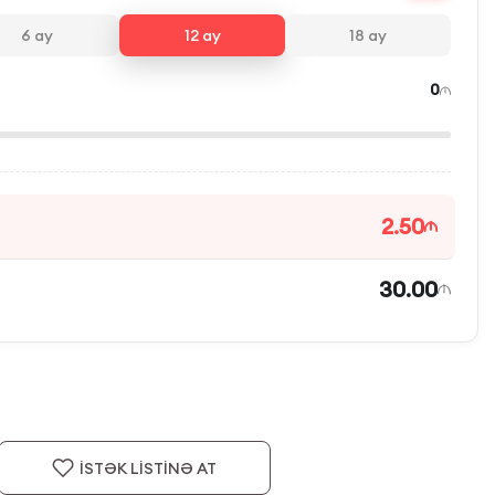
6
ay
12
ay
18
ay
0
2.50
30.00
İSTƏK LİSTİNƏ AT