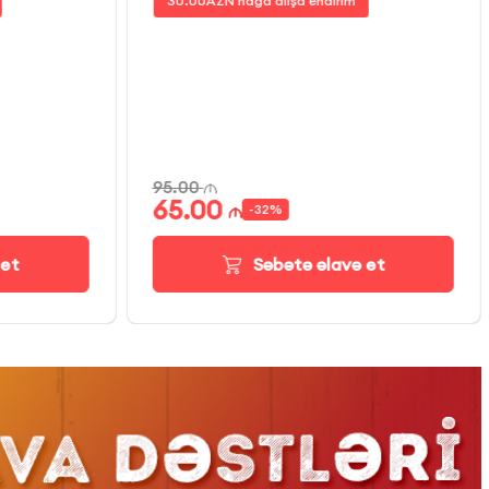
30.00
AZN nağd alışa endirim
95.00
65.00
-
32
%
 et
Səbətə əlavə et