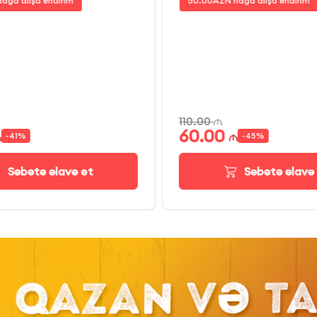
ağd alışa endirim
50.00
AZN nağd alışa endirim
110.00
60.00
-
41
%
-
45
%
Səbətə əlavə et
Səbətə əlavə