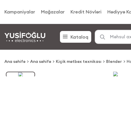
Kampaniyalar
Mağazalar
Kredit Növləri
Hədiyyə Ka
Kataloq
Ana səhifə
Ana səhifə
Kiçik mətbəx texnikası
Blender
H