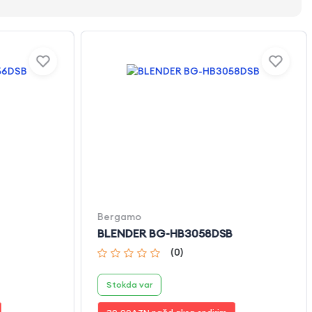
Bergamo
BLENDER BG-HB3058DSB
(
0
)
Stokda var