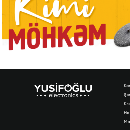
Ka
Şər
Kre
Ha
Ma