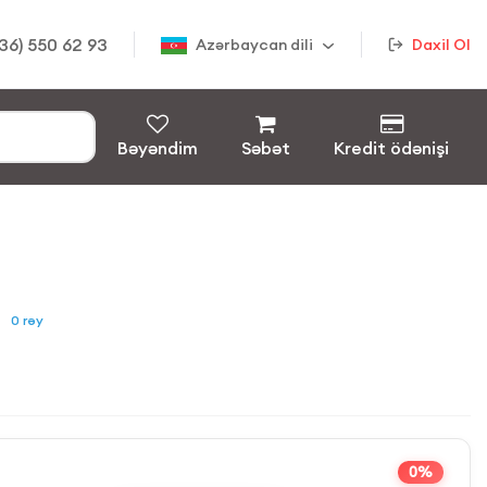
36) 550 62 93
Azərbaycan dili
Daxil Ol
Bəyəndim
Səbət
Kredit ödənişi
0
rəy
0%