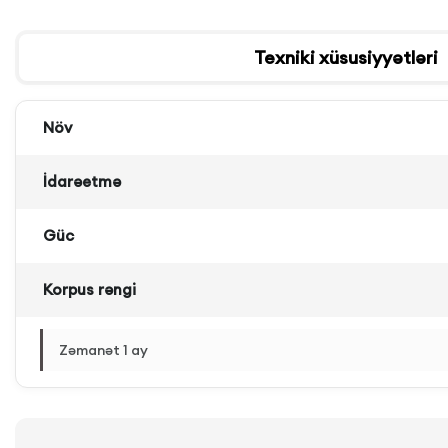
Texniki xüsusiyyətləri
Növ
İdarəetmə
Güc
Korpus rəngi
Zəmanət 1 ay