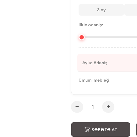
3
ay
İlkin ödəniş:
Aylıq ödəniş
Ümumi məbləğ
SƏBƏTƏ AT