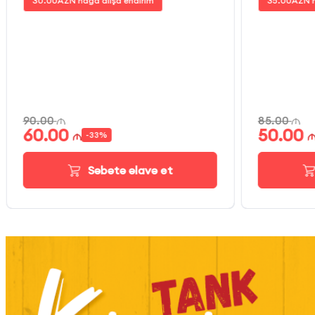
30.00
AZN nağd alışa endirim
35.00
AZN n
90.00
85.00
60.00
50.00
-
33
%
Səbətə əlavə et