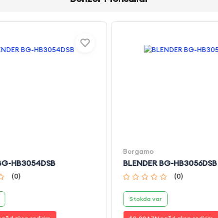
Bergamo
BG-HB3054DSB
BLENDER BG-HB3056DSB
(
0
)
(
0
)
Stokda var