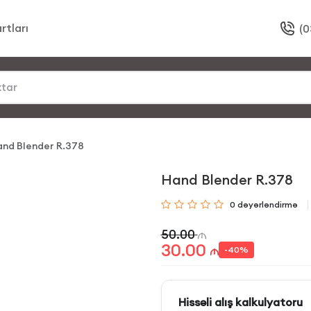
rtları
(0
and Blender R.378
Hand Blender R.378
0
dəyərləndirmə
50.00
30.00
-
40
%
Hissəli alış kalkulyatoru