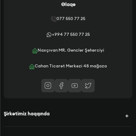
Əlaqə
077 550 77 25
+994 77 550 77 25
Naxçıvan MR. Gənclər Şəhərciyi
Cahan Ticarət Mərkəzi 48 mağaza
Şirkətimiz haqqında
Kampaniyalar