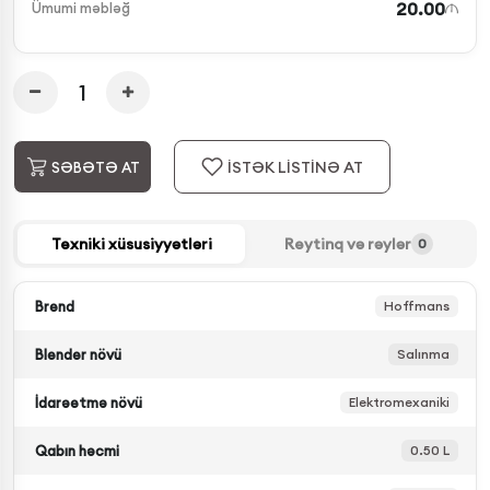
20.00
Ümumi məbləğ
İSTƏK LİSTİNƏ AT
SƏBƏTƏ AT
Texniki xüsusiyyətləri
Reytinq və rəylər
0
Brend
Hoffmans
Blender növü
Salınma
İdarəetmə növü
Elektromexaniki
Qabın həcmi
0.50 L