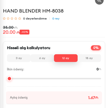
HAND BLENDER HM-8038
0
dəyərləndirmə
0
rəy
35.00
20.00
-
43
%
Hissəli alış kalkulyatoru
0%
3
ay
6
ay
12
ay
18
ay
0
İlkin ödəniş:
1.67
Aylıq ödəniş