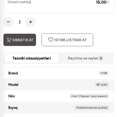
15.00
Ümumi məbləğ
İSTƏK LİSTİNƏ AT
SƏBƏTƏ AT
Texniki xüsusiyyətləri
Reytinq və rəylər
0
Brend
VGR
Model
RF‑666
Növ
Hair Clipper (saç kəsici)
Bıçaq
Paslanmayan polad