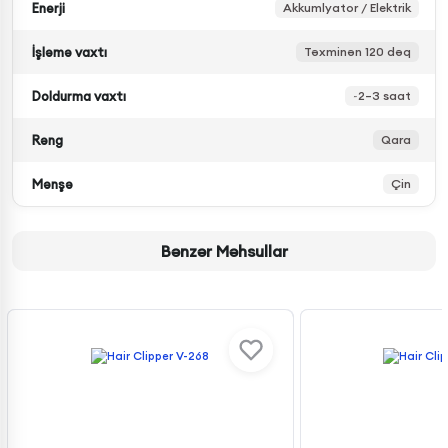
Enerji
Akkumlyator / Elektrik
İşləmə vaxtı
Təxminən 120 dəq
Doldurma vaxtı
~2–3 saat
Rəng
Qara
Mənşə
Çin
Bənzər Məhsullar