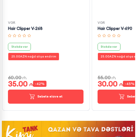
VGR
VGR
Hair Clipper V-268
Hair Clipper V-690
Stokda var
Stokda var
25.00
AZN nağd alışa endirim
25.00
AZN nağd alışa e
60.00
55.00
35.00
30.00
-
42
%
-
45
%
Səbətə əlavə et
Səbətə