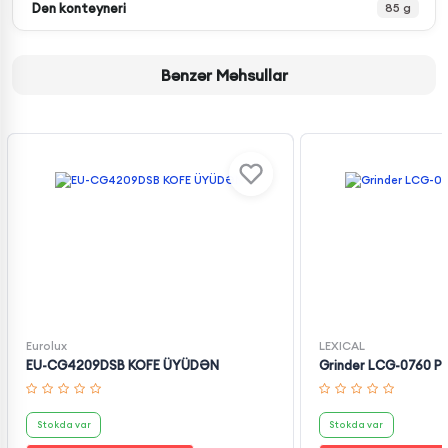
Dən konteyneri
85 g
Bənzər Məhsullar
Eurolux
LEXICAL
EU-CG4209DSB KOFE ÜYÜDƏN
Grinder LCG-0760 
Stokda var
Stokda var