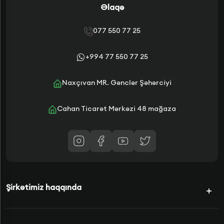
Əlaqə
077 550 77 25
+994 77 550 77 25
Naxçıvan MR. Gənclər Şəhərciyi
Cahan Ticarət Mərkəzi 48 mağaza
Şirkətimiz haqqında
Kampaniyalar