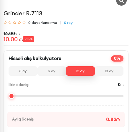
Grinder R.7113
0
dəyərləndirmə
0
rəy
16.00
10.00
-
38
%
Hissəli alış kalkulyatoru
0%
3
ay
6
ay
12
ay
18
ay
0
İlkin ödəniş:
0.83
Aylıq ödəniş