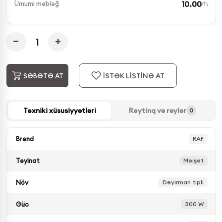
10.00
Ümumi məbləğ
İSTƏK LİSTİNƏ AT
SƏBƏTƏ AT
Texniki xüsusiyyətləri
Reytinq və rəylər
0
Brend
RAF
Təyinat
Məişət
Növ
Dəyirman tipli
Güc
300 W