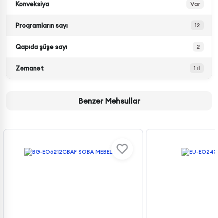
Konveksiya
Var
Proqramların sayı
12
Qapıda şüşə sayı
2
Zəmanət
1 il
Bənzər Məhsullar