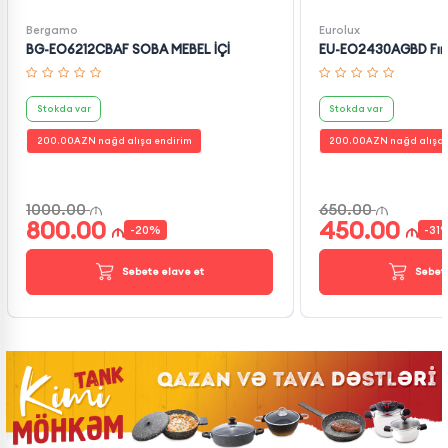
Bergamo
Eurolux
BG-EO6212CBAF SOBA MEBEL İÇİ
EU-EO2430AGBD Fırı
Stokda var
Stokda var
200.00
AZN nağd alışa endirim
200.00
AZN nağd alışa 
1000.00
650.00
800.00
450.00
-
20
%
-
31
Səbətə əlavə et
Səbətə