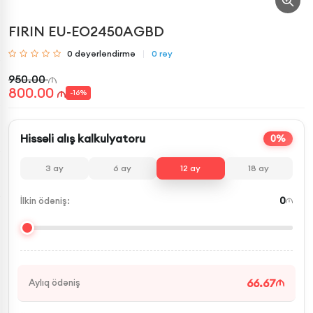
FIRIN EU-EO2450AGBD
0
dəyərləndirmə
0
rəy
950.00
800.00
-
16
%
Hissəli alış kalkulyatoru
0%
3
ay
6
ay
12
ay
18
ay
0
İlkin ödəniş:
66.67
Aylıq ödəniş