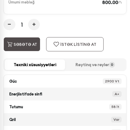
800.00
Ümumi məbləğ
İSTƏK LİSTİNƏ AT
SƏBƏTƏ AT
Texniki xüsusiyyətləri
Reytinq və rəylər
0
Güc
2900 Vt
Enerjiistifadə sinfi
A+
Tutumu
58 lt
Qril
Var