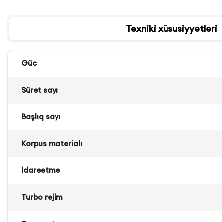
Texniki xüsusiyyətləri
Güc
Sürət sayı
Başlıq sayı
Korpus materialı
İdarəetmə
Turbo rejim