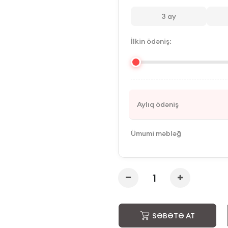
3
ay
İlkin ödəniş:
Aylıq ödəniş
Ümumi məbləğ
SƏBƏTƏ AT