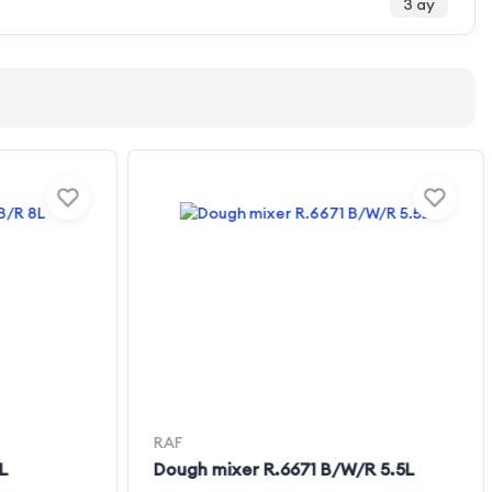
3 ay
RAF
L
Dough mixer R.6671 B/W/R 5.5L