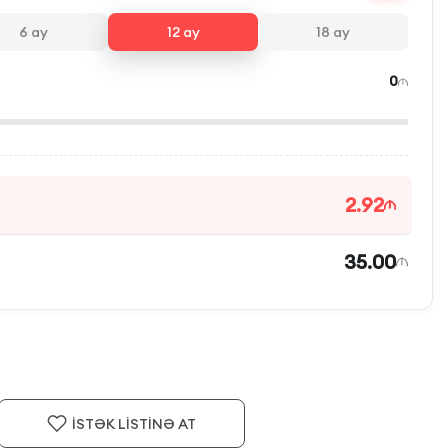
6
ay
12
ay
18
ay
0
2.92
35.00
İSTƏK LİSTİNƏ AT