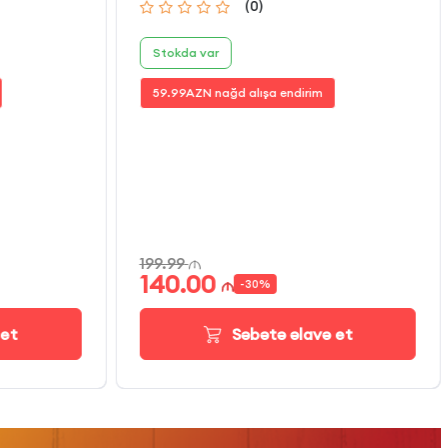
(
0
)
Stokda var
59.99
AZN nağd alışa endirim
199.99
140.00
-
30
%
 et
Səbətə əlavə et