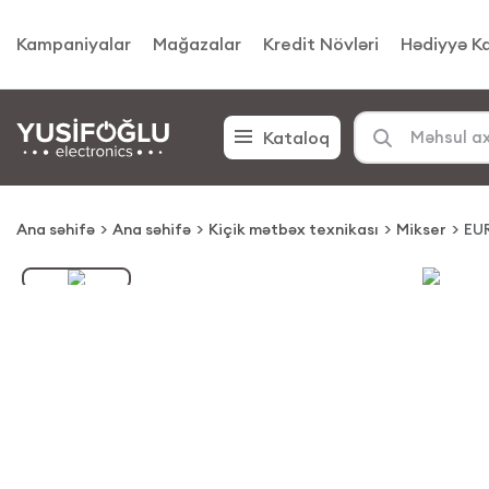
Kampaniyalar
Mağazalar
Kredit Növləri
Hədiyyə Ka
Kataloq
Ana səhifə
Ana səhifə
Kiçik mətbəx texnikası
Mikser
EU