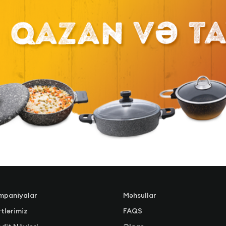
mpaniyalar
Məhsullar
tlərimiz
FAQS