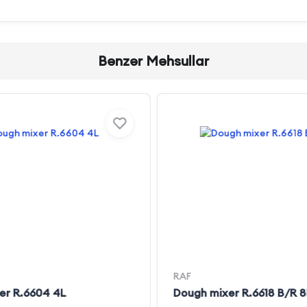
Bənzər Məhsullar
RAF
er R.6604 4L
Dough mixer R.6618 B/R 8