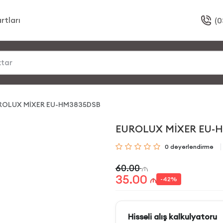
rtları
(0
ROLUX MİXER EU-HM3835DSB
EUROLUX MİXER EU-
0
dəyərləndirmə
60.00
35.00
-
42
%
Hissəli alış kalkulyatoru