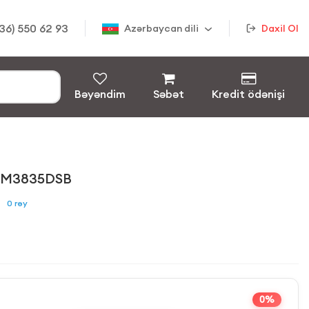
36) 550 62 93
Azərbaycan dili
Daxil Ol
Bəyəndim
Səbət
Kredit ödənişi
HM3835DSB
0
rəy
0%