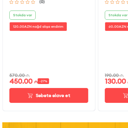
(
0
)
Stokda var
Stokda var
120.00
AZN nağd alışa endirim
60.00
AZN n
570.00
190.00
450.00
130.00
-
21
%
Səbətə əlavə et