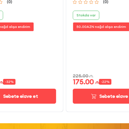
(
0
)
(
0
)
Stokda var
ağd alışa endirim
50.00
AZN nağd alışa endirim
225.00
175.00
-
32
%
-
22
%
Səbətə əlavə et
Səbətə əlavə