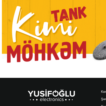
Ka
Şər