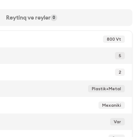
Reytinq və rəylər
0
800 Vt
5
2
Plastik+Metal
Mexaniki
Var