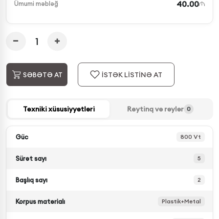
40.00
Ümumi məbləğ
İSTƏK LİSTİNƏ AT
SƏBƏTƏ AT
Texniki xüsusiyyətləri
Reytinq və rəylər
0
Güc
800 Vt
Sürət sayı
5
Başlıq sayı
2
Korpus materialı
Plastik+Metal