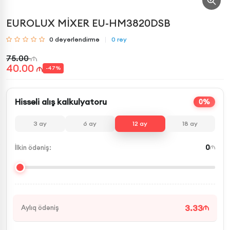
EUROLUX MİXER EU-HM3820DSB
0
dəyərləndirmə
0
rəy
75.00
40.00
-
47
%
Hissəli alış kalkulyatoru
0%
3
ay
6
ay
12
ay
18
ay
0
İlkin ödəniş:
3.33
Aylıq ödəniş