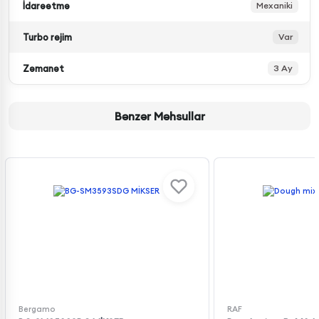
İdarəetmə
Mexaniki
Turbo rejim
Var
Zəmanət
3 Ay
Bənzər Məhsullar
Bergamo
RAF