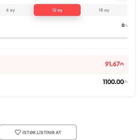
6
ay
12
ay
18
ay
0
91.67
1100.00
İSTƏK LİSTİNƏ AT