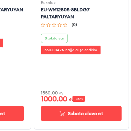
Eurolux
LTARYUYAN
EU-WM1280S-8BLDG7
PALTARYUYAN
(
0
)
Stokda var
550.00
AZN nağd alışa endirim
1550.00
1000.00
-
35
%
 et
Səbətə əlavə et