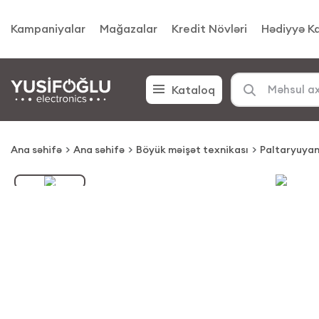
Kampaniyalar
Mağazalar
Kredit Növləri
Hədiyyə Ka
Kataloq
Ana səhifə
Ana səhifə
Böyük məişət texnikası
Paltaryuyan