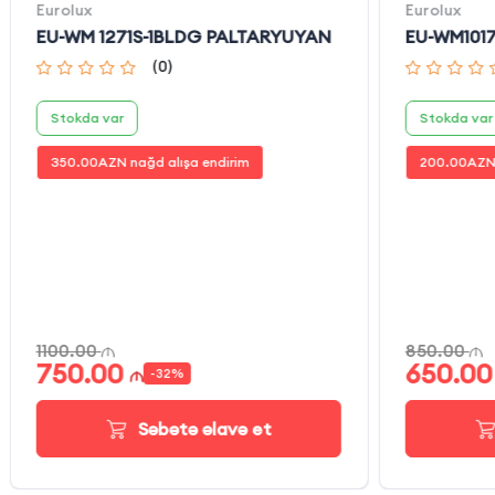
Eurolux
Eurolux
EU-WM 1271S-1BLDG PALTARYUYAN
EU-WM101
(
0
)
Stokda var
Stokda var
350.00
AZN nağd alışa endirim
200.00
AZN 
1100.00
850.00
750.00
650.00
-
32
%
Səbətə əlavə et