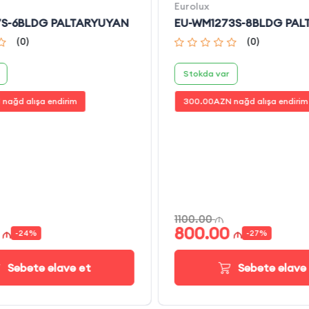
Eurolux
7S-6BLDG PALTARYUYAN
EU-WM1273S-8BLDG PA
(
0
)
(
0
)
Stokda var
nağd alışa endirim
300.00
AZN nağd alışa endirim
1100.00
800.00
-
24
%
-
27
%
Səbətə əlavə et
Səbətə əlavə