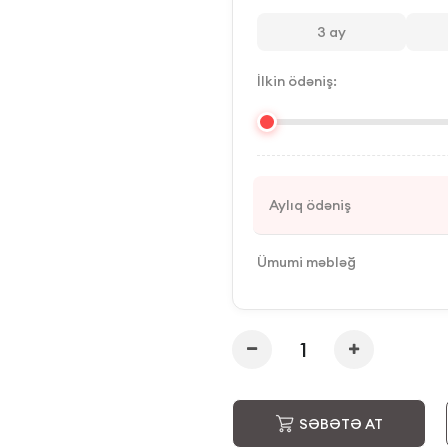
3
ay
İlkin ödəniş:
Aylıq ödəniş
Ümumi məbləğ
SƏBƏTƏ AT