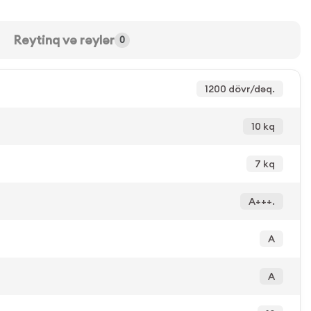
Reytinq və rəylər
0
1200 dövr/dəq.
10 kq
7 kq
A+++.
A
A