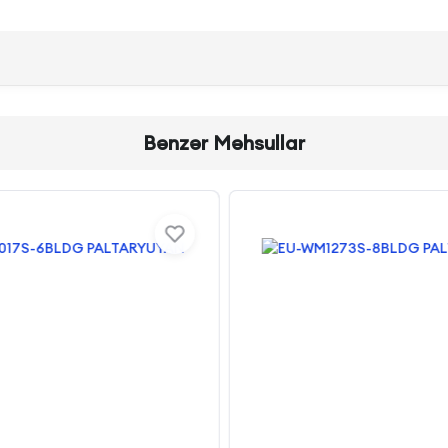
Bənzər Məhsullar