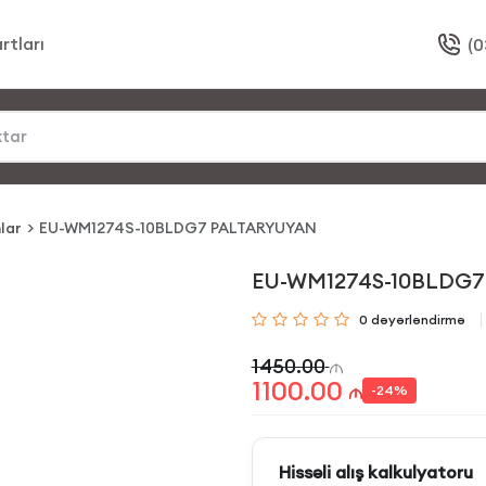
rtları
(0
lar
EU-WM1274S-10BLDG7 PALTARYUYAN
EU-WM1274S-10BLDG
0
dəyərləndirmə
1450.00
1100.00
-
24
%
Hissəli alış kalkulyatoru