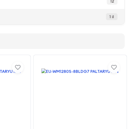
12
1 il