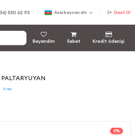
36) 550 62 93
Azərbaycan dili
Daxil Ol
Bəyəndim
Səbət
Kredit ödənişi
7 PALTARYUYAN
0
rəy
0%