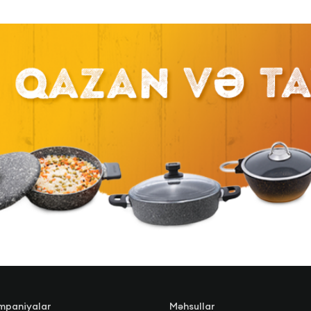
mpaniyalar
Məhsullar