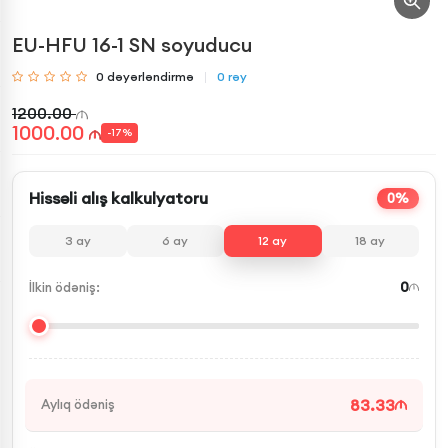
EU-HFU 16-1 SN soyuducu
0
dəyərləndirmə
0
rəy
1200.00
1000.00
-
17
%
Hissəli alış kalkulyatoru
0%
3
ay
6
ay
12
ay
18
ay
0
İlkin ödəniş:
83.33
Aylıq ödəniş