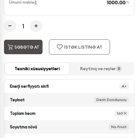
1000.00
Ümumi məbləğ
İSTƏK LİSTİNƏ AT
SƏBƏTƏ AT
Texniki xüsusiyyətləri
Reytinq və rəylər
0
Enerji sərfiyyatı sinfi
A+
Təyinat
Dərin Dondurucu
Toplam həcm
160 lt
Soyutma növü
No Frost