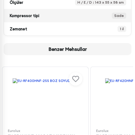
Ölçülər
H / E / D : 143 x 55 x 58 sm
Kompressor tipi
Sadə
Zəmanət
1 il
Bənzər Məhsullar
Eurolux
Eurolux