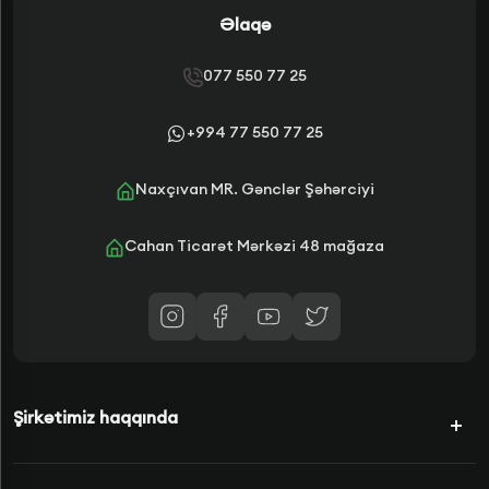
Əlaqə
077 550 77 25
+994 77 550 77 25
Naxçıvan MR. Gənclər Şəhərciyi
Cahan Ticarət Mərkəzi 48 mağaza
Şirkətimiz haqqında
Kampaniyalar