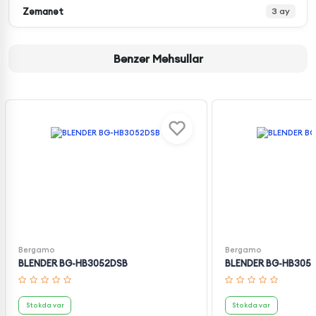
Zəmanət
3 ay
Bənzər Məhsullar
Bergamo
Bergamo
BLENDER BG-HB3052DSB
BLENDER BG-HB305
Stokda var
Stokda var