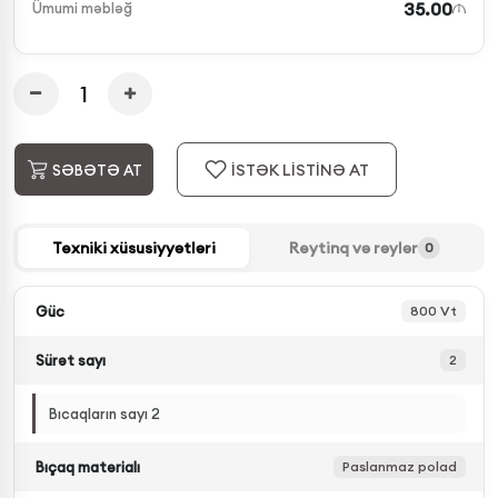
35.00
Ümumi məbləğ
İSTƏK LİSTİNƏ AT
SƏBƏTƏ AT
Texniki xüsusiyyətləri
Reytinq və rəylər
0
Güc
800 Vt
Sürət sayı
2
Bıcaqların sayı 2
Bıçaq materialı
Paslanmaz polad