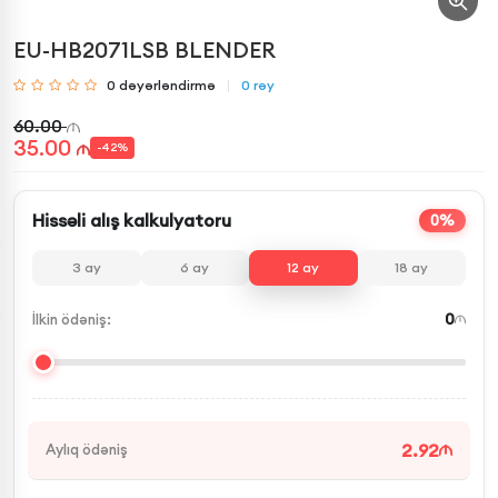
EU-HB2071LSB BLENDER
0
dəyərləndirmə
0
rəy
60.00
35.00
-
42
%
Hissəli alış kalkulyatoru
0%
3
ay
6
ay
12
ay
18
ay
0
İlkin ödəniş:
2.92
Aylıq ödəniş