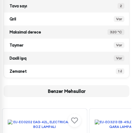
Tava sayı
2
Qril
Var
Maksimal dərəcə
320 °C
Taymer
Var
Daxili işıq
Var
Zəmanət
1 il
Bənzər Məhsullar