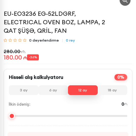
EU-EO3236 EG-52LDGRF,
ELECTRICAL OVEN BOZ, LAMPA, 2
QAT ŞÜŞƏ, QRİL, FAN
0
dəyərləndirmə
0
rəy
280.00
180.00
-
36
%
Hissəli alış kalkulyatoru
0%
3
ay
6
ay
12
ay
18
ay
0
İlkin ödəniş: