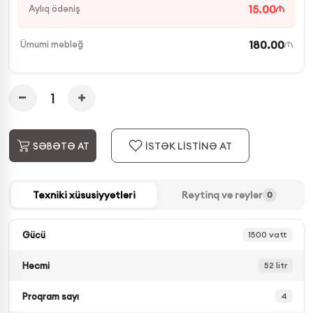
15.00
Aylıq ödəniş
180.00
Ümumi məbləğ
İSTƏK LİSTİNƏ AT
SƏBƏTƏ AT
Texniki xüsusiyyətləri
Reytinq və rəylər
0
Gücü
1500 vatt
Həcmi
52 litr
Proqram sayı
4