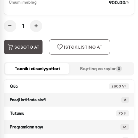
900.00
Ümumi məbləğ
İSTƏK LİSTİNƏ AT
SƏBƏTƏ AT
Texniki xüsusiyyətləri
Reytinq və rəylər
0
Güc
2800 Vt
Enerji istifadə sinfi
A
Tutumu
75 lt
Proqramların sayı
16