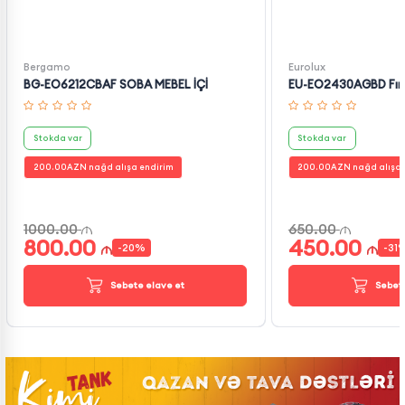
Bergamo
Eurolux
BG-EO6212CBAF SOBA MEBEL İÇİ
EU-EO2430AGBD Fırı
Stokda var
Stokda var
200.00
AZN nağd alışa endirim
200.00
AZN nağd alışa 
1000.00
650.00
800.00
450.00
-
20
%
-
31
Səbətə əlavə et
Səbətə