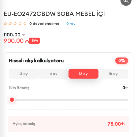
EU-EO2472CBDW SOBA MEBEL İÇİ
0
dəyərləndirmə
0
rəy
1100.00
900.00
-
18
%
Hissəli alış kalkulyatoru
0%
3
ay
6
ay
12
ay
18
ay
0
İlkin ödəniş:
75.00
Aylıq ödəniş