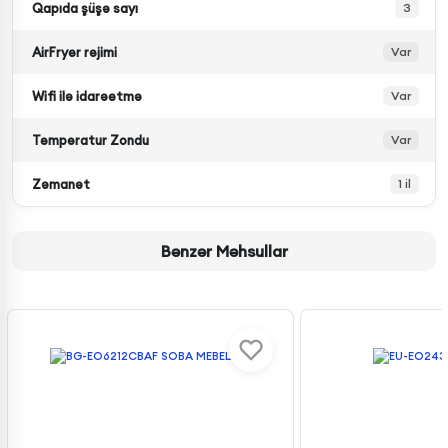
Qapıda şüşə sayı
3
AirFryer rejimi
Var
Wifi ilə idarəetmə
Var
Temperatur Zondu
Var
Zəmanət
1 il
Bənzər Məhsullar