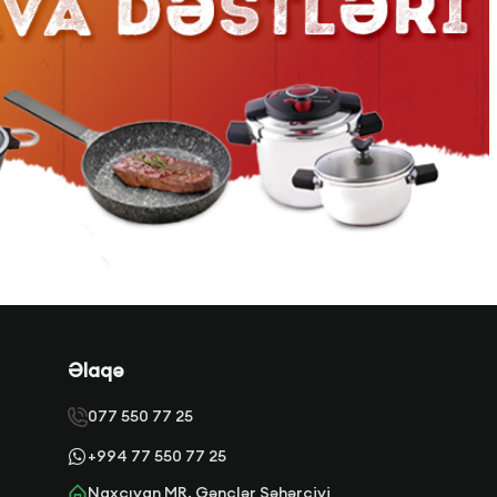
Əlaqə
077 550 77 25
+994 77 550 77 25
Naxçıvan MR. Gənclər Şəhərciyi