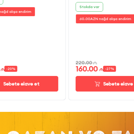
Stokda var
ağd alışa endirim
60.00
AZN nağd alışa endirim
220.00
160.00
-
20
%
-
27
%
Səbətə əlavə et
Səbətə əlavə