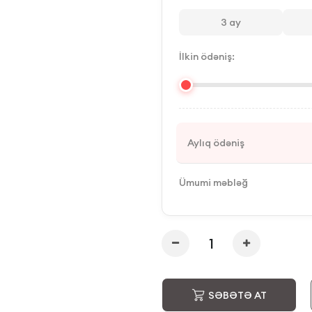
3
ay
İlkin ödəniş:
Aylıq ödəniş
Ümumi məbləğ
SƏBƏTƏ AT