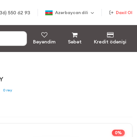
36) 550 62 93
Azərbaycan dili
Daxil Ol
Bəyəndim
Səbət
Kredit ödənişi
Y
0
rəy
0%