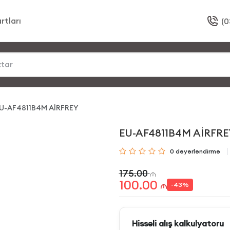
rtları
(0
U-AF4811B4M AİRFREY
EU-AF4811B4M AİRFRE
0
dəyərləndirmə
175.00
100.00
-
43
%
Hissəli alış kalkulyatoru