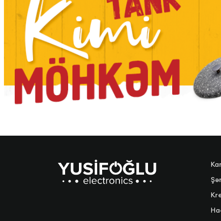
Ka
Şər
Kre
Ha