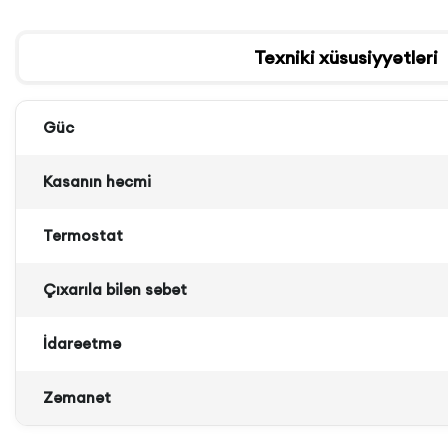
Texniki xüsusiyyətləri
Güc
Kasanın həcmi
Termostat
Çıxarıla bilən səbət
İdarəetmə
Zəmanət