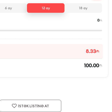
6
ay
12
ay
18
ay
0
8.33
100.00
İSTƏK LİSTİNƏ AT