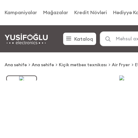
Kampaniyalar
Mağazalar
Kredit Növləri
Hədiyyə Ka
Kataloq
Ana səhifə
Ana səhifə
Kiçik mətbəx texnikası
Air Fryer
E