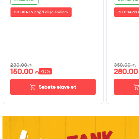
80.00
AZN nağd alışa endirim
70.00
AZN n
230.00
350.00
150.00
280.00
-
35
%
Səbətə əlavə et