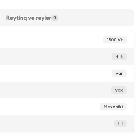
Reytinq və rəylər
0
1500 Vt
4 lt
var
yox
Mexaniki
1 il