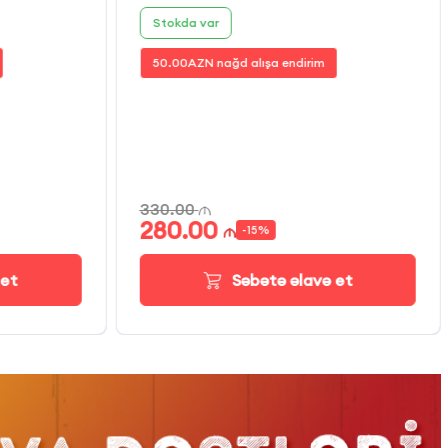
Stokda var
50.00
AZN nağd alışa endirim
330.00
280.00
-
15
%
 et
Səbətə əlavə et