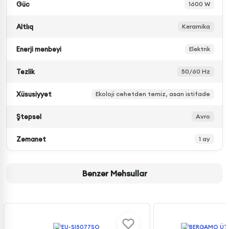
Güc
1600 W
Altlıq
Keramika
Enerji mənbəyi
Elektrik
Tezlik
50/60 Hz
Xüsusiyyət
Ekoloji cəhətdən təmiz, asan istifadə
Ştepsel
Avro
Zəmanət
1 ay
Bənzər Məhsullar