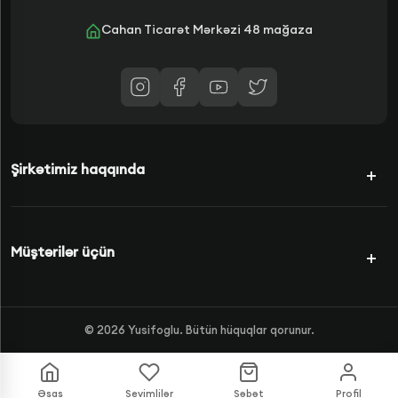
Cahan Ticarət Mərkəzi 48 mağaza
Şirkətimiz haqqında
Kampaniyalar
Müştərilər üçün
Şərtlərimiz
Kredit Növləri
Məhsullar
©
2026
Yusifoglu. Bütün hüquqlar qorunur.
Haqqımızda
FAQS
Mağazalar
Əlaqə
Əsas
Sevimlilər
Səbət
Profil