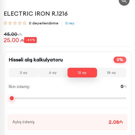
ELECTRIC IRON R.1216
0
dəyərləndirmə
0
rəy
45.00
25.00
-
44
%
Hissəli alış kalkulyatoru
0%
3
ay
6
ay
12
ay
18
ay
0
İlkin ödəniş:
2.08
Aylıq ödəniş