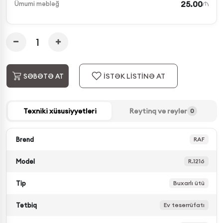
25.00
Ümumi məbləğ
İSTƏK LİSTİNƏ AT
SƏBƏTƏ AT
Texniki xüsusiyyətləri
Reytinq və rəylər
0
Brend
RAF
Model
R.1216
Tip
Buxarlı ütü
Tətbiq
Ev təsərrüfatı