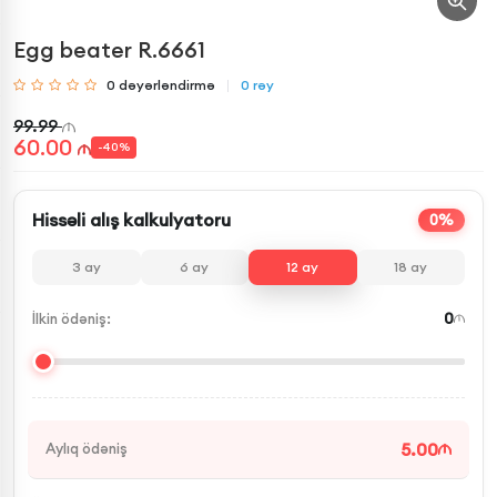
Egg beater R.6661
0
dəyərləndirmə
0
rəy
99.99
60.00
-
40
%
Hissəli alış kalkulyatoru
0%
3
ay
6
ay
12
ay
18
ay
0
İlkin ödəniş:
5.00
Aylıq ödəniş