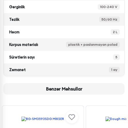
Gərginlik
100-240 V
Tezlik
50/60 Hz
Həcm
2 L
Korpus materialı
plastik + paslanmayan polad
Sürətlərin sayı
5
Zəmanət
1 ay
Bənzər Məhsullar