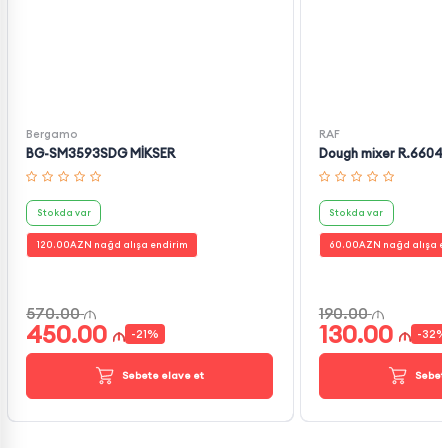
Bergamo
RAF
BG-SM3593SDG MİKSER
Dough mixer R.6604
Stokda var
Stokda var
120.00
AZN nağd alışa endirim
60.00
AZN nağd alışa e
570.00
190.00
450.00
130.00
-
21
%
-
32
%
Səbətə əlavə et
Səbətə