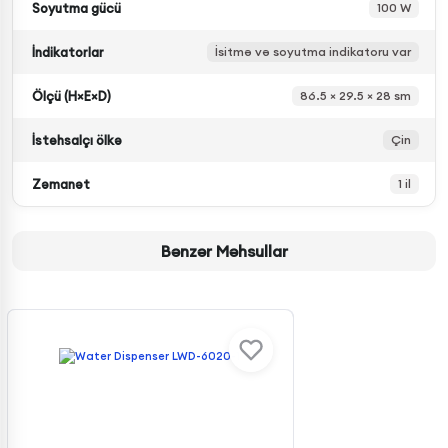
Soyutma gücü
100 W
İndikatorlar
İsitmə və soyutma indikatoru var
Ölçü (H×E×D)
86.5 × 29.5 × 28 sm
İstehsalçı ölkə
Çin
Zəmanət
1 il
Bənzər Məhsullar