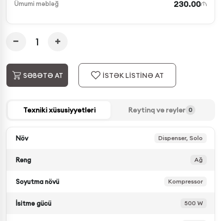
230.00
Ümumi məbləğ
İSTƏK LİSTİNƏ AT
SƏBƏTƏ AT
Texniki xüsusiyyətləri
Reytinq və rəylər
0
Növ
Dispenser, Solo
Rəng
Ağ
Soyutma növü
Kompressor
İsitmə gücü
500 W