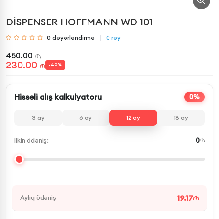
DİSPENSER HOFFMANN WD 101
0
dəyərləndirmə
0
rəy
450.00
230.00
-
49
%
Hissəli alış kalkulyatoru
0%
3
ay
6
ay
12
ay
18
ay
0
İlkin ödəniş:
19.17
Aylıq ödəniş