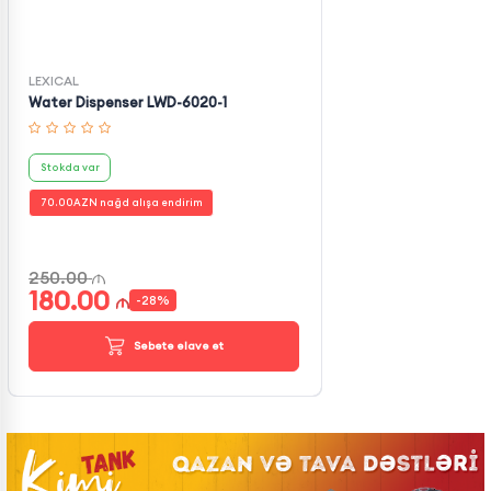
LEXICAL
Water Dispenser LWD-6020-1
Stokda var
70.00
AZN nağd alışa endirim
250.00
180.00
-
28
%
Səbətə əlavə et