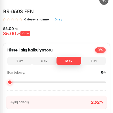
BR-8503 FEN
0
dəyərləndirmə
0
rəy
55.00
35.00
-
36
%
Hissəli alış kalkulyatoru
0%
3
ay
6
ay
12
ay
18
ay
0
İlkin ödəniş:
2.92
Aylıq ödəniş