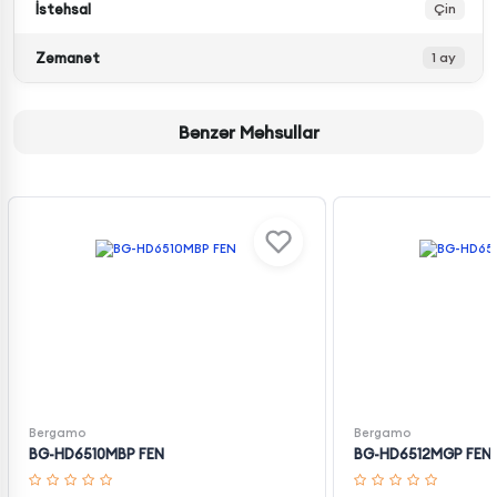
İstehsal
Çin
Zəmanət
1 ay
Bənzər Məhsullar
Bergamo
Bergamo
BG-HD6510MBP FEN
BG-HD6512MGP FEN