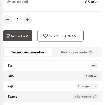
35.00
Ümumi məbləğ
İSTƏK LİSTİNƏ AT
SƏBƏTƏ AT
Texniki xüsusiyyətləri
Reytinq və rəylər
0
Tip
Fen
Güc
5000 W
Rejim
2 temperatur
Taxma
1 (konsentrator)