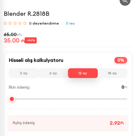
Blender R.2818B
0
dəyərləndirmə
0
rəy
65.00
35.00
-
46
%
Hissəli alış kalkulyatoru
0%
3
ay
6
ay
12
ay
18
ay
0
İlkin ödəniş:
2.92
Aylıq ödəniş