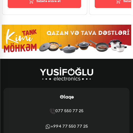
Səbətə əlavə et
Səbətə
Əlaqə
077 550 77 25
+994 77 550 77 25