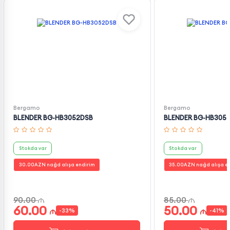
Bergamo
Bergamo
BLENDER BG-HB3052DSB
BLENDER BG-HB305
Stokda var
Stokda var
30.00
AZN nağd alışa endirim
35.00
AZN nağd alışa e
90.00
85.00
60.00
50.00
-
33
%
-
41
%