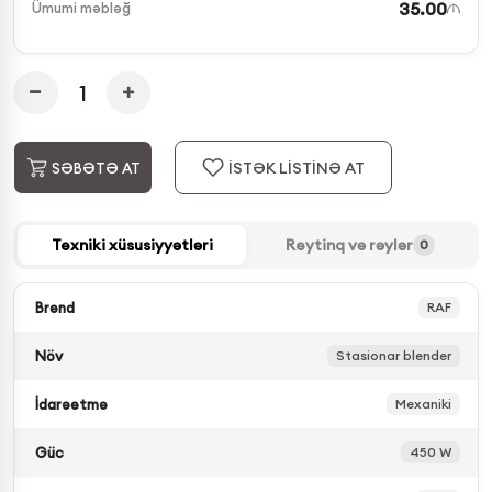
35.00
Ümumi məbləğ
İSTƏK LİSTİNƏ AT
SƏBƏTƏ AT
Texniki xüsusiyyətləri
Reytinq və rəylər
0
Brend
RAF
Növ
Stasionar blender
İdarəetmə
Mexaniki
Güc
450 W