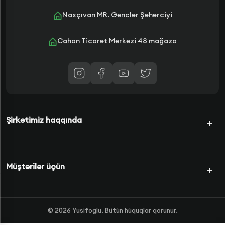
Naxçıvan MR. Gənclər Şəhərciyi
Cahan Ticarət Mərkəzi 48 mağaza
Şirkətimiz haqqında
Kampaniyalar
Müştərilər üçün
Şərtlərimiz
Kredit Növləri
Məhsullar
©
2026
Yusifoglu. Bütün hüquqlar qorunur.
Haqqımızda
FAQS