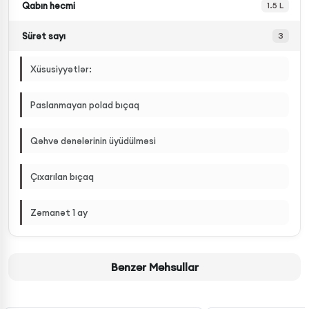
Qabın həcmi
1.5 L
Sürət sayı
3
Xüsusiyyətlər:
Paslanmayan polad bıçaq
Qəhvə dənələrinin üyüdülməsi
Çıxarılan bıçaq
Zəmanət 1 ay
Bənzər Məhsullar