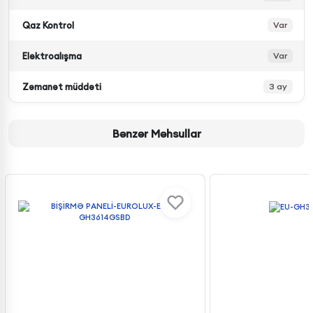
Qaz Kontrol
Var
Elektroalışma
Var
Zəmanət müddəti
3 ay
Bənzər Məhsullar