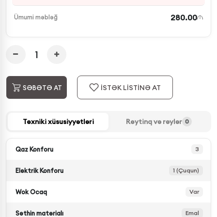
280.00
Ümumi məbləğ
İSTƏK LİSTİNƏ AT
SƏBƏTƏ AT
Texniki xüsusiyyətləri
Reytinq və rəylər
0
Qaz Konforu
3
Elektrik Konforu
1 (Çuqun)
Wok Ocaq
Var
Səthin materialı
Emal