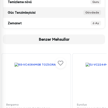
Təmizləmə növü
Quru
Güc Tənzimləyicisi
Gövdədə
Zəmanət
6 Ay
Bənzər Məhsullar
Bergamo
Eurolux