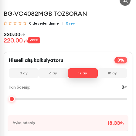
BG-VC4082MGB TOZSORAN
0
dəyərləndirmə
0
rəy
330.00
220.00
-
33
%
Hissəli alış kalkulyatoru
0%
3
ay
6
ay
12
ay
18
ay
0
İlkin ödəniş:
18.33
Aylıq ödəniş