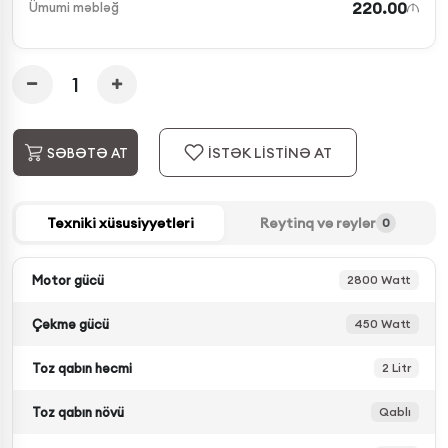
220.00
Ümumi məbləğ
İSTƏK LİSTİNƏ AT
SƏBƏTƏ AT
Texniki xüsusiyyətləri
Reytinq və rəylər
0
Motor gücü
2800 Watt
Çəkmə gücü
450 Watt
Toz qabın həcmi
2 Litr
Toz qabın növü
Qablı